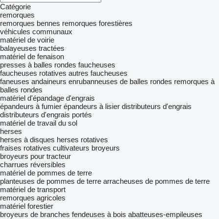
Catégorie
remorques
remorques bennes
remorques forestières
véhicules communaux
matériel de voirie
balayeuses tractées
matériel de fenaison
presses à balles rondes
faucheuses
faucheuses rotatives
autres faucheuses
faneuses
andaineurs
enrubanneuses de balles rondes
remorques à
balles rondes
matériel d'épandage d'engrais
épandeurs à fumier
épandeurs à lisier
distributeurs d'engrais
distributeurs d'engrais portés
matériel de travail du sol
herses
herses à disques
herses rotatives
fraises rotatives
cultivateurs
broyeurs
broyeurs pour tracteur
charrues réversibles
matériel de pommes de terre
planteuses de pommes de terre
arracheuses de pommes de terre
matériel de transport
remorques agricoles
matériel forestier
broyeurs de branches
fendeuses à bois
abatteuses-empileuses