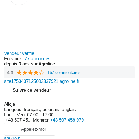
Vendeur vérifié
En stock:
77 annonces
depuis
3
ans sur Agroline
4.3
167 commentaires
site1753437125003337921.agroline.fr
Suivre ce vendeur
Alicja
Langues:
français, polonais, anglais
Lun. - Ven.
07:00 - 17:00
+48 507 45...
Montrer
+48 507 458 979
Appelez-moi
stekro.pl