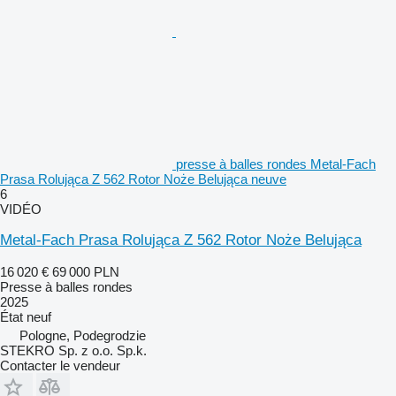
presse à balles rondes Metal-Fach
Prasa Rolująca Z 562 Rotor Noże Belująca neuve
6
VIDÉO
Metal-Fach Prasa Rolująca Z 562 Rotor Noże Belująca
16 020 €
69 000 PLN
Presse à balles rondes
2025
État
neuf
Pologne, Podegrodzie
STEKRO Sp. z o.o. Sp.k.
Contacter le vendeur