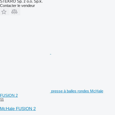
STEKRO Sp. z o.o. Sp.k.
Contacter le vendeur
presse à balles rondes McHale
FUSION 2
11
McHale FUSION 2