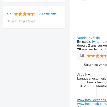
38 commentaires
4.5
Source: Google Maps
Vendeur vérifié
En stock:
94 annon
depuis
2
ans sur Ag
26
ans sur le marc
4.5
Suivre ce vend
Argo Kivi
Langues:
estonien, 
Lun. - Ven.
0
+372 509...
Montr
www.tatoli.ee/index
www.facebook.com/t