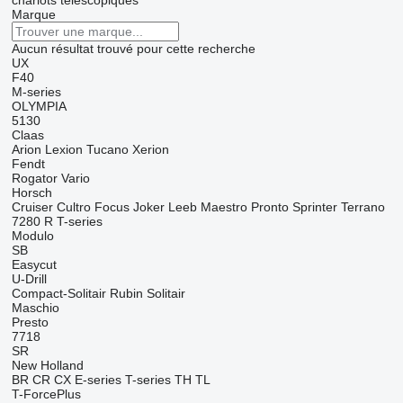
chariots télescopiques
Marque
Aucun résultat trouvé pour cette recherche
UX
F40
M-series
OLYMPIA
5130
Claas
Arion
Lexion
Tucano
Xerion
Fendt
Rogator
Vario
Horsch
Cruiser
Cultro
Focus
Joker
Leeb
Maestro
Pronto
Sprinter
Terrano
7280 R
T-series
Modulo
SB
Easycut
U-Drill
Compact-Solitair
Rubin
Solitair
Maschio
Presto
7718
SR
New Holland
BR
CR
CX
E-series
T-series
TH
TL
T-ForcePlus