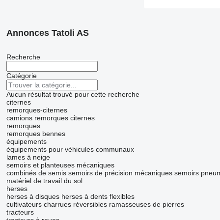
Annonces Tatoli AS
Recherche
Catégorie
Aucun résultat trouvé pour cette recherche
citernes
remorques-citernes
camions remorques citernes
remorques
remorques bennes
équipements
équipements pour véhicules communaux
lames à neige
semoirs et planteuses mécaniques
combinés de semis
semoirs de précision mécaniques
semoirs pneu
matériel de travail du sol
herses
herses à disques
herses à dents flexibles
cultivateurs
charrues réversibles
ramasseuses de pierres
tracteurs