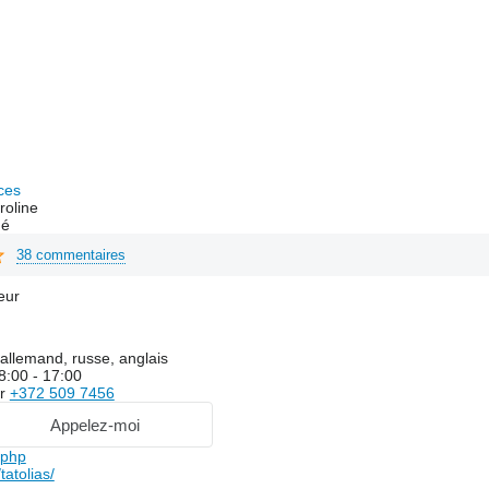
ces
roline
hé
38 commentaires
eur
allemand, russe, anglais
8:00 - 17:00
er
+372 509 7456
Appelez-moi
.php
atolias/