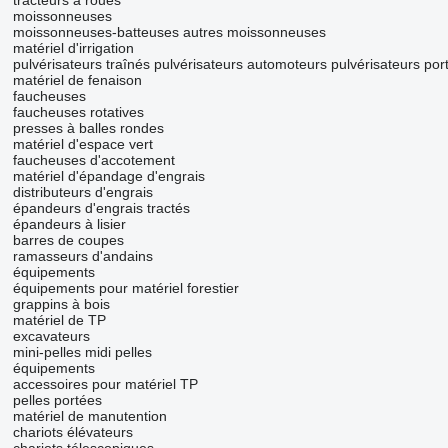
tracteurs à roues
moissonneuses
moissonneuses-batteuses
autres moissonneuses
matériel d'irrigation
pulvérisateurs traînés
pulvérisateurs automoteurs
pulvérisateurs por
matériel de fenaison
faucheuses
faucheuses rotatives
presses à balles rondes
matériel d'espace vert
faucheuses d'accotement
matériel d'épandage d'engrais
distributeurs d'engrais
épandeurs d'engrais tractés
épandeurs à lisier
barres de coupes
ramasseurs d'andains
équipements
équipements pour matériel forestier
grappins à bois
matériel de TP
excavateurs
mini-pelles
midi pelles
équipements
accessoires pour matériel TP
pelles portées
matériel de manutention
chariots élévateurs