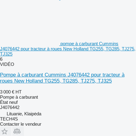
pompe à carburant Cummins
J4076442 pour tracteur à roues New Holland TG255, TG285, TJ275,
TJ325
6
VIDÉO
Pompe à carburant Cummins J4076442 pour tracteur à
roues New Holland TG255, TG285, TJ275, TJ325
3 000 €
HT
Pompe à carburant
État
neuf
J4076442
Lituanie, Klaipėda
TECH4S
Contacter le vendeur