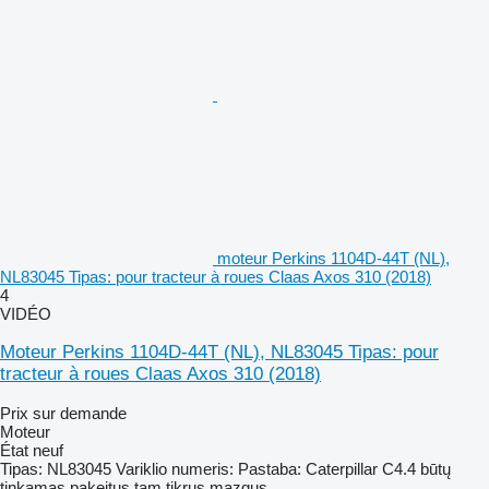
moteur Perkins 1104D-44T (NL),
NL83045 Tipas: pour tracteur à roues Claas Axos 310 (2018)
4
VIDÉO
Moteur Perkins 1104D-44T (NL), NL83045 Tipas: pour
tracteur à roues Claas Axos 310 (2018)
Prix sur demande
Moteur
État
neuf
Tipas: NL83045 Variklio numeris: Pastaba: Caterpillar C4.4 būtų
tinkamas pakeitus tam tikrus mazgus...