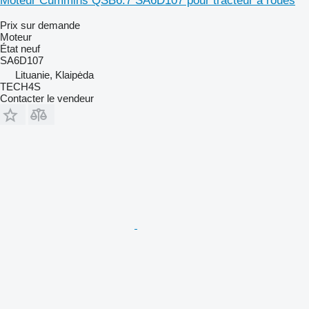
Moteur Cummins QSB6.7 SA6D107 pour tracteur à roues
Prix sur demande
Moteur
État
neuf
SA6D107
Lituanie, Klaipėda
TECH4S
Contacter le vendeur