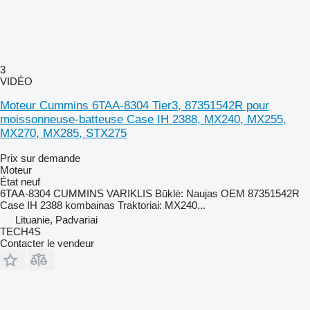
3
VIDÉO
Moteur Cummins 6TAA-8304 Tier3, 87351542R pour
moissonneuse-batteuse Case IH 2388, MX240, MX255,
MX270, MX285, STX275
Prix sur demande
Moteur
État
neuf
6TAA-8304 CUMMINS VARIKLIS Būklė: Naujas OEM 87351542R
Case IH 2388 kombainas Traktoriai: MX240...
Lituanie, Padvariai
TECH4S
Contacter le vendeur