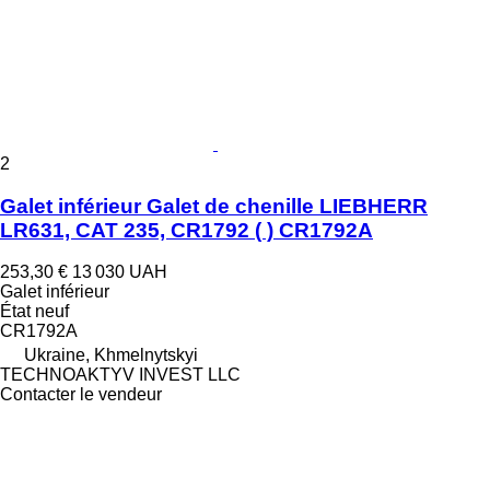
2
Galet inférieur Galet de chenille LIEBHERR
LR631, CAT 235, CR1792 ( ) CR1792A
253,30 €
13 030 UAH
Galet inférieur
État
neuf
CR1792A
Ukraine, Khmelnytskyi
TECHNOAKTYV INVEST LLC
Contacter le vendeur