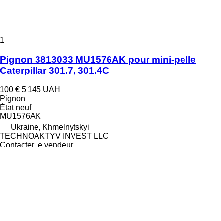
1
Pignon 3813033 MU1576AK pour mini-pelle
Caterpillar 301.7, 301.4C
100 €
5 145 UAH
Pignon
État
neuf
MU1576AK
Ukraine, Khmelnytskyi
TECHNOAKTYV INVEST LLC
Contacter le vendeur