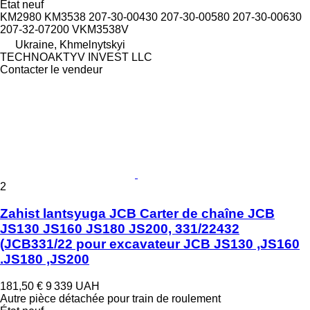
État
neuf
KM2980 KM3538 207-30-00430 207-30-00580 207-30-00630
207-32-07200 VKM3538V
Ukraine, Khmelnytskyi
TECHNOAKTYV INVEST LLC
Contacter le vendeur
2
Zahist lantsyuga JCB Carter de chaîne JCB
JS130 JS160 JS180 JS200, 331/22432
(JCB331/22 pour excavateur JCB JS130 ,JS160
.JS180 ,JS200
181,50 €
9 339 UAH
Autre pièce détachée pour train de roulement