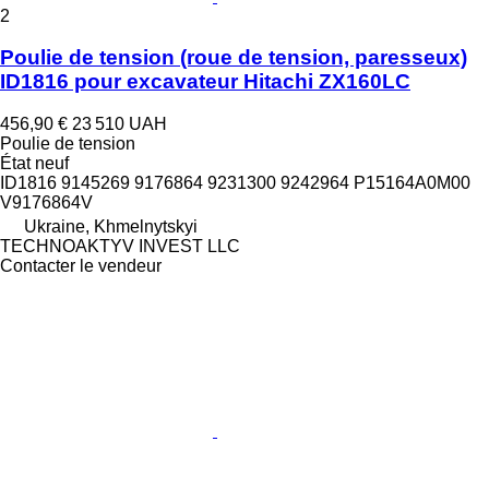
2
Poulie de tension (roue de tension, paresseux)
ID1816 pour excavateur Hitachi ZX160LC
456,90 €
23 510 UAH
Poulie de tension
État
neuf
ID1816 9145269 9176864 9231300 9242964 P15164A0M00
V9176864V
Ukraine, Khmelnytskyi
TECHNOAKTYV INVEST LLC
Contacter le vendeur