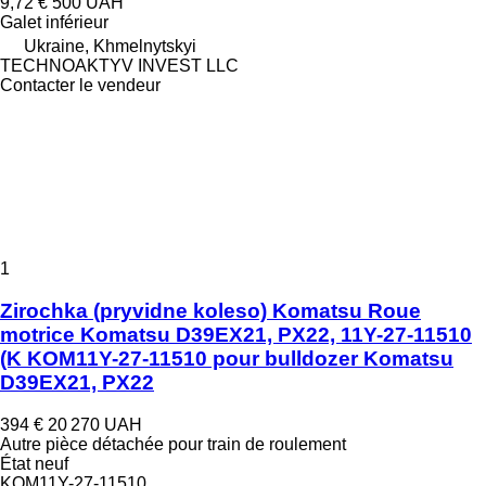
9,72 €
500 UAH
Galet inférieur
Ukraine, Khmelnytskyi
TECHNOAKTYV INVEST LLC
Contacter le vendeur
1
Zirochka (pryvidne koleso) Komatsu Roue
motrice Komatsu D39EX21, PX22, 11Y-27-11510
(K KOM11Y-27-11510 pour bulldozer Komatsu
D39EX21, PX22
394 €
20 270 UAH
Autre pièce détachée pour train de roulement
État
neuf
KOM11Y-27-11510