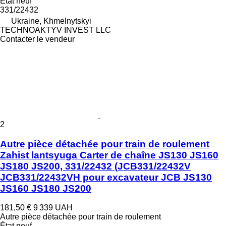
État
neuf
331/22432
Ukraine, Khmelnytskyi
TECHNOAKTYV INVEST LLC
Contacter le vendeur
2
Autre pièce détachée pour train de roulement
Zahist lantsyuga Carter de chaîne JS130 JS160
JS180 JS200, 331/22432 (JCB331/22432V
JCB331/22432VH pour excavateur JCB JS130
JS160 JS180 JS200
181,50 €
9 339 UAH
Autre pièce détachée pour train de roulement
État
neuf