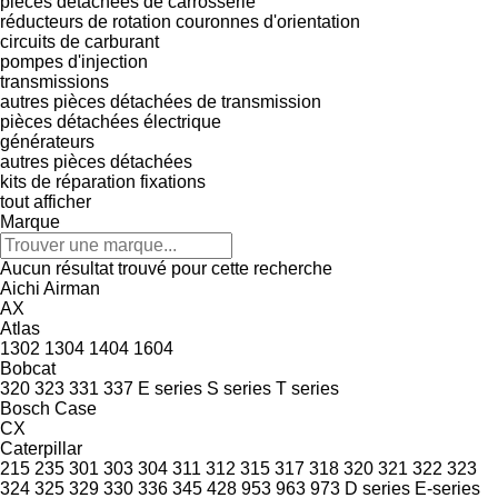
pièces détachées de carrosserie
réducteurs de rotation
couronnes d'orientation
circuits de carburant
pompes d'injection
transmissions
autres pièces détachées de transmission
pièces détachées électrique
générateurs
autres pièces détachées
kits de réparation
fixations
tout afficher
Marque
Aucun résultat trouvé pour cette recherche
Aichi
Airman
AX
Atlas
1302
1304
1404
1604
Bobcat
320
323
331
337
E series
S series
T series
Bosch
Case
CX
Caterpillar
215
235
301
303
304
311
312
315
317
318
320
321
322
323
324
325
329
330
336
345
428
953
963
973
D series
E-series