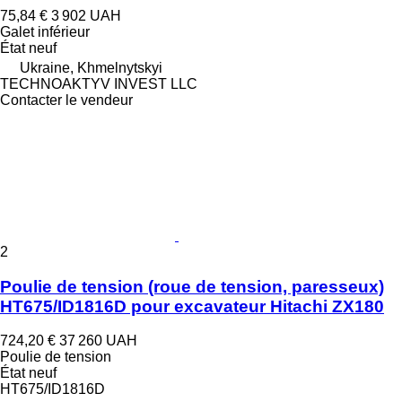
75,84 €
3 902 UAH
Galet inférieur
État
neuf
Ukraine, Khmelnytskyi
TECHNOAKTYV INVEST LLC
Contacter le vendeur
2
Poulie de tension (roue de tension, paresseux)
HT675/ID1816D pour excavateur Hitachi ZX180
724,20 €
37 260 UAH
Poulie de tension
État
neuf
HT675/ID1816D