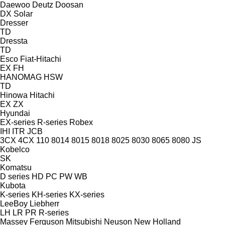
Daewoo
Deutz
Doosan
DX
Solar
Dresser
TD
Dressta
TD
Esco
Fiat-Hitachi
EX
FH
HANOMAG
HSW
TD
Hinowa
Hitachi
EX
ZX
Hyundai
EX-series
R-series
Robex
IHI
ITR
JCB
3CX
4CX
110
8014
8015
8018
8025
8030
8065
8080
JS
Kobelco
SK
Komatsu
D series
HD
PC
PW
WB
Kubota
K-series
KH-series
KX-series
LeeBoy
Liebherr
LH
LR
PR
R-series
Massey Ferguson
Mitsubishi
Neuson
New Holland