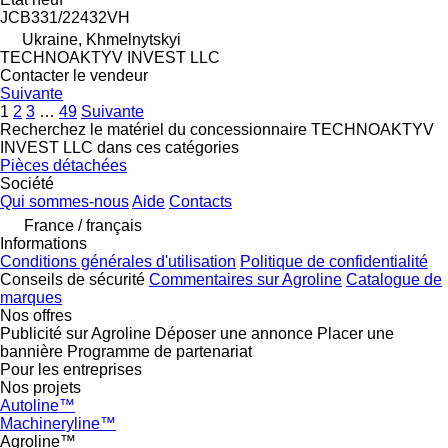
JCB331/22432VH
Ukraine, Khmelnytskyi
TECHNOAKTYV INVEST LLC
Contacter le vendeur
Suivante
1
2
3
…
49
Suivante
Recherchez le matériel du concessionnaire TECHNOAKTYV
INVEST LLC dans ces catégories
Pièces détachées
Société
Qui sommes-nous
Aide
Contacts
France / français
Informations
Conditions générales d'utilisation
Politique de confidentialité
Conseils de sécurité
Commentaires sur Agroline
Catalogue de
marques
Nos offres
Publicité sur Agroline
Déposer une annonce
Placer une
bannière
Programme de partenariat
Pour les entreprises
Nos projets
Autoline™
Machineryline™
Agroline™