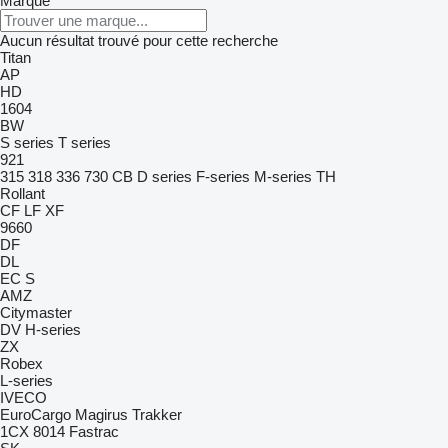
Marque
Aucun résultat trouvé pour cette recherche
Titan
AP
HD
1604
BW
S series
T series
921
315
318
336
730
CB
D series
F-series
M-series
TH
Rollant
CF
LF
XF
9660
DF
DL
EC
S
AMZ
Citymaster
DV
H-series
ZX
Robex
L-series
IVECO
EuroCargo
Magirus
Trakker
1CX
8014
Fastrac