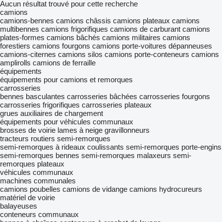
Aucun résultat trouvé pour cette recherche
camions
camions-bennes
camions châssis
camions plateaux
camions
multibennes
camions frigorifiques
camions de carburant
camions
plates-formes
camions bâchés
camions militaires
camions
forestiers
camions fourgons
camions porte-voitures
dépanneuses
camions-citernes
camions silos
camions porte-conteneurs
camions
amplirolls
camions de ferraille
équipements
équipements pour camions et remorques
carrosseries
bennes basculantes
carrosseries bâchées
carrosseries fourgons
carrosseries frigorifiques
carrosseries plateaux
grues auxiliaires de chargement
équipements pour véhicules communaux
brosses de voirie
lames à neige
gravillonneurs
tracteurs routiers
semi-remorques
semi-remorques à rideaux coulissants
semi-remorques porte-engins
semi-remorques bennes
semi-remorques malaxeurs
semi-
remorques plateaux
véhicules communaux
machines communales
camions poubelles
camions de vidange
camions hydrocureurs
matériel de voirie
balayeuses
conteneurs communaux