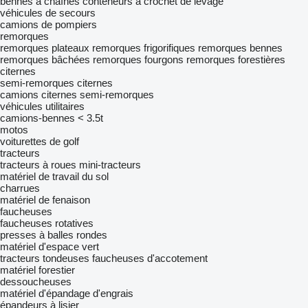
bennes à chaînes
conteneurs à crochet de levage
véhicules de secours
camions de pompiers
remorques
remorques plateaux
remorques frigorifiques
remorques bennes
remorques bâchées
remorques fourgons
remorques forestières
citernes
semi-remorques citernes
camions citernes semi-remorques
véhicules utilitaires
camions-bennes < 3.5t
motos
voiturettes de golf
tracteurs
tracteurs à roues
mini-tracteurs
matériel de travail du sol
charrues
matériel de fenaison
faucheuses
faucheuses rotatives
presses à balles rondes
matériel d'espace vert
tracteurs tondeuses
faucheuses d'accotement
matériel forestier
dessoucheuses
matériel d'épandage d'engrais
épandeurs à lisier