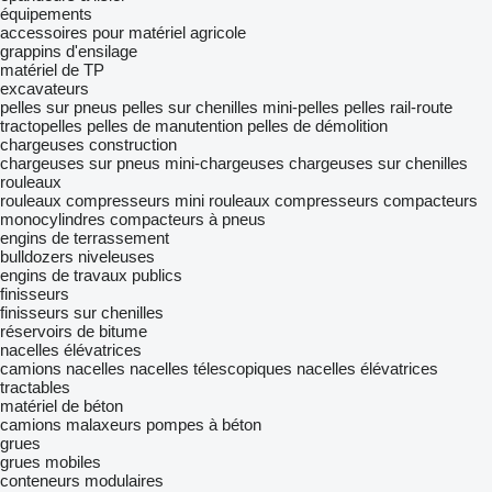
équipements
accessoires pour matériel agricole
grappins d'ensilage
matériel de TP
excavateurs
pelles sur pneus
pelles sur chenilles
mini-pelles
pelles rail-route
tractopelles
pelles de manutention
pelles de démolition
chargeuses construction
chargeuses sur pneus
mini-chargeuses
chargeuses sur chenilles
rouleaux
rouleaux compresseurs
mini rouleaux compresseurs
compacteurs
monocylindres
compacteurs à pneus
engins de terrassement
bulldozers
niveleuses
engins de travaux publics
finisseurs
finisseurs sur chenilles
réservoirs de bitume
nacelles élévatrices
camions nacelles
nacelles télescopiques
nacelles élévatrices
tractables
matériel de béton
camions malaxeurs
pompes à béton
grues
grues mobiles
conteneurs modulaires