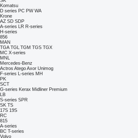
SK
Komatsu
D series
PC
PW
WA
Krone
AZ
SD
SDP
A-series
LR
R-series
H-series
856
MAN
TGA
TGL
TGM
TGS
TGX
MC
X-series
MNL
Mercedes-Benz
Actros
Atego
Axor
Unimog
F-series
L-series
MH
PK
SCT
G-series
Kerax
Midliner
Premium
LB
S-series
SPR
SK
TS
17S
19S
RC
815
A-series
BC
T-series
Volvo