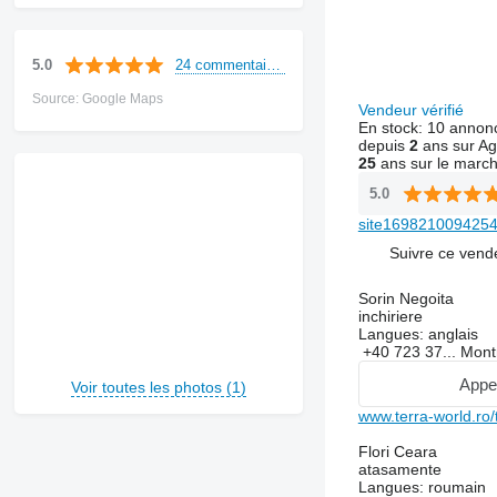
24 commentaires
5.0
Source: Google Maps
Vendeur vérifié
En stock:
10 annon
depuis
2
ans sur Ag
25
ans sur le marc
5.0
site1698210094254
Suivre ce vend
Sorin Negoita
inchiriere
Langues:
anglais
+40 723 37...
Mont
Appe
Voir toutes les photos (1)
www.terra-world.ro/
Flori Ceara
atasamente
Langues:
roumain