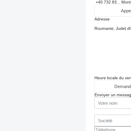
+40 732 83...
Mont
Appe
Adresse
Roumanie, Județ dIl
Heure locale du ve
Demande
Envoyer un messa