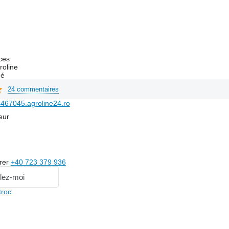
ces
roline
hé
24 commentaires
467045.agroline24.ro
eur
rer
+40 723 379 936
lez-moi
troc