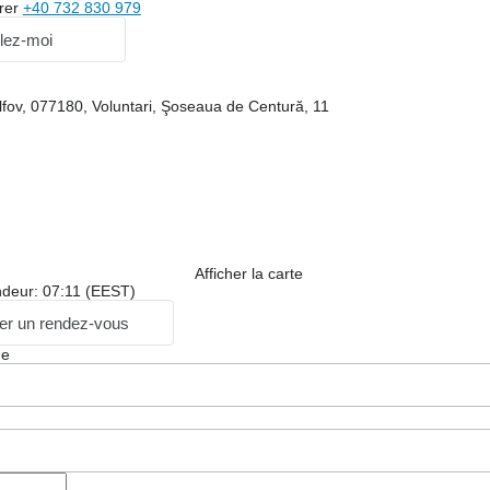
rer
+40 732 830 979
lez-moi
fov, 077180, Voluntari, Şoseaua de Centură, 11
Afficher la carte
ndeur: 07:11 (EEST)
r un rendez-vous
ge