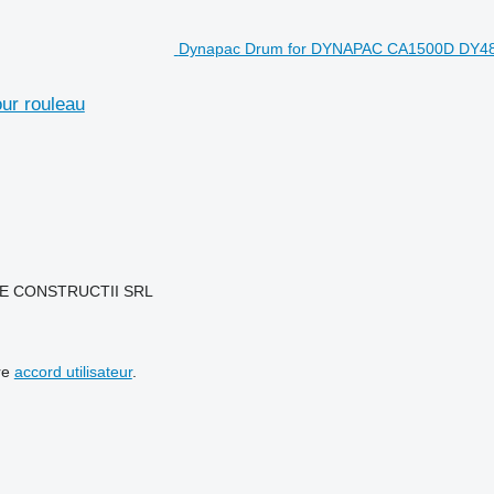
Dynapac Drum for DYNAPAC CA1500D DY48
r rouleau
 DE CONSTRUCTII SRL
re
accord utilisateur
.