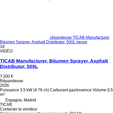
répandeuse TICAB Manufacturer,
Bitumen Sprayer, Asphalt Distributor, 500L neuve
18
VIDÉO
TICAB Manufacturer, Bitumen Sprayer, Asphalt
Distributor, 500L
7 200 €
Répandeuse
2026
Puissance
3.5 kW (4.76 ch)
Carburant
gaz/essence
Volume
0,5
m³
Espagne, Madrid
TICAB
Contacter le vendeur