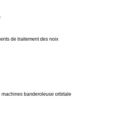
e
nts de traitement des noix
s
machines banderoleuse orbitale