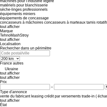
machines pour l'industrie légère
matériels pour blanchisserie
sèche-linges professionnels
équipements miniers
équipements de concassage
concasseurs à mâchoires
concasseurs à marteaux
tamis rotatif
tout afficher
Marque
TehnoMashStroy
tout afficher
Localisation
Rechercher dans un périmètre
France
autres
Ukraine
tout afficher
tout afficher
Prix
–
Type d'annonce
vente
du fabricant
leasing
crédit
par versements
trade-in ( éch
tout afficher
État