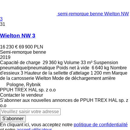
semi-remorque benne Wielton NW
3
31
Wielton NW 3
16 230 €
69 900 PLN
Semi-remorque benne
2019
Capacité de charge
29 360 kg
Volume
33 m³
Suspension
pneumatique/pneumatique
Poids net à vide
6 640 kg
Nombre
d'essieux
3
Hauteur de la sellette d'attelage
1 200 mm
Marque
de la carrosserie
Wielton
Mode de déchargement
arrière
Pologne, Rybnik
PPUH TREX HAL sp. z o.o
Contacter le vendeur
S'abonner aux nouvelles annonces de PPUH TREX HAL sp. z
o.o
S'abonner
En cliquant ici, vous acceptez notre
politique de confidentialité
et notre
accord utilisateur
.