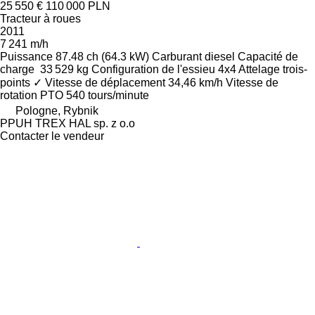
25 550 €
110 000 PLN
Tracteur à roues
2011
7 241 m/h
Puissance
87.48 ch (64.3 kW)
Carburant
diesel
Capacité de
charge
33 529 kg
Configuration de l'essieu
4x4
Attelage trois-
points
✓
Vitesse de déplacement
34,46 km/h
Vitesse de
rotation PTO
540 tours/minute
Pologne, Rybnik
PPUH TREX HAL sp. z o.o
Contacter le vendeur