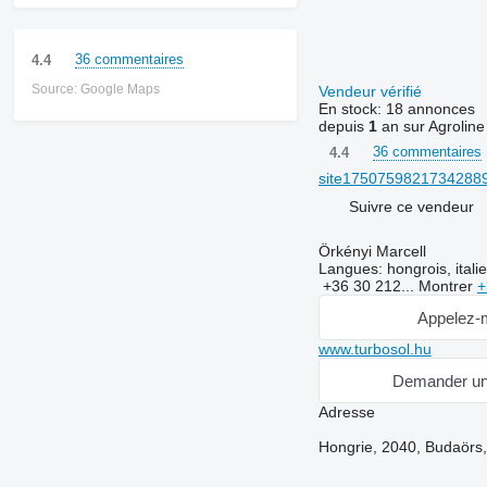
36 commentaires
4.4
Source: Google Maps
Vendeur vérifié
En stock:
18 annonces
depuis
1
an sur Agroline
36 commentaires
4.4
site17507598217342889
Suivre ce vendeur
Örkényi Marcell
Langues:
hongrois, itali
+36 30 212...
Montrer
+
Appelez-
www.turbosol.hu
Demander un
Adresse
Hongrie, 2040, Budaörs,