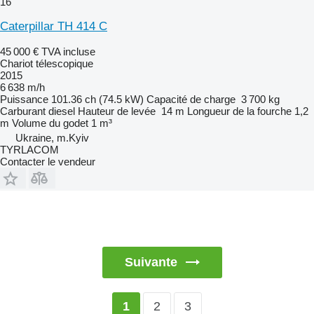
16
Caterpillar TH 414 C
45 000 €
TVA incluse
Chariot télescopique
2015
6 638 m/h
Puissance
101.36 ch (74.5 kW)
Capacité de charge
3 700 kg
Carburant
diesel
Hauteur de levée
14 m
Longueur de la fourche
1,2
m
Volume du godet
1 m³
Ukraine, m.Kyiv
TYRLACOM
Contacter le vendeur
Suivante
2
3
1