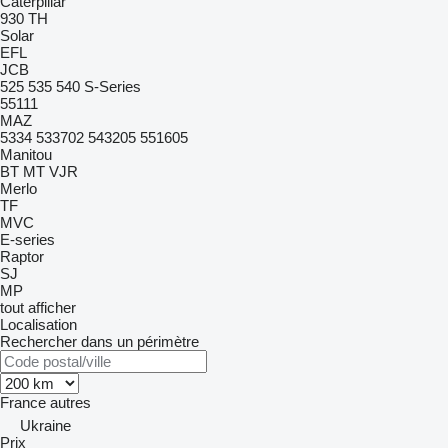
Caterpillar
930
TH
Solar
EFL
JCB
525
535
540
S-Series
55111
MAZ
5334
533702
543205
551605
Manitou
BT
MT
VJR
Merlo
TF
MVC
E-series
Raptor
SJ
MP
tout afficher
Localisation
Rechercher dans un périmètre
France
autres
Ukraine
Prix