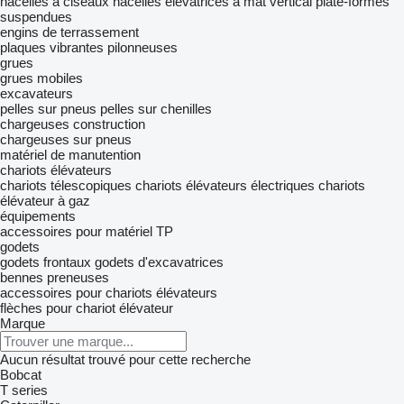
nacelles à ciseaux
nacelles élévatrices à mât vertical
plate-formes
suspendues
engins de terrassement
plaques vibrantes
pilonneuses
grues
grues mobiles
excavateurs
pelles sur pneus
pelles sur chenilles
chargeuses construction
chargeuses sur pneus
matériel de manutention
chariots élévateurs
chariots télescopiques
chariots élévateurs électriques
chariots
élévateur à gaz
équipements
accessoires pour matériel TP
godets
godets frontaux
godets d'excavatrices
bennes preneuses
accessoires pour chariots élévateurs
flèches pour chariot élévateur
Marque
Aucun résultat trouvé pour cette recherche
Bobcat
T series