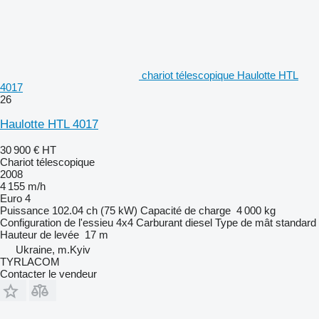
chariot télescopique Haulotte HTL
4017
26
Haulotte HTL 4017
30 900 €
HT
Chariot télescopique
2008
4 155 m/h
Euro 4
Puissance
102.04 ch (75 kW)
Capacité de charge
4 000 kg
Configuration de l'essieu
4x4
Carburant
diesel
Type de mât
standard
Hauteur de levée
17 m
Ukraine, m.Kyiv
TYRLACOM
Contacter le vendeur