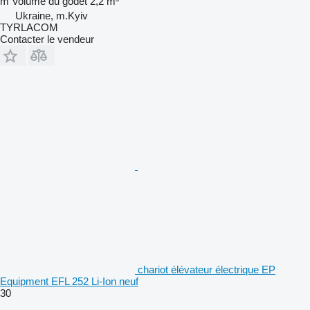
m
Volume du godet
2,2 m³
Ukraine, m.Kyiv
TYRLACOM
Contacter le vendeur
chariot élévateur électrique EP
Equipment EFL 252 Li-Ion neuf
30