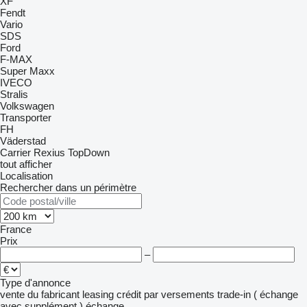
XF
Fendt
Vario
SDS
Ford
F-MAX
Super Maxx
IVECO
Stralis
Volkswagen
Transporter
FH
Väderstad
Carrier
Rexius
TopDown
tout afficher
Localisation
Rechercher dans un périmètre
France
Prix
–
Type d'annonce
vente
du fabricant
leasing
crédit
par versements
trade-in ( échange
avec supplément )
échange