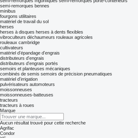
semi-remorques frigorifiques
semi-remorques porte-conteneurs
semi-remorques bennes
minibus
fourgons utilitaires
matériel de travail du sol
herses
herses à disques
herses à dents flexibles
vibroculteurs
déchaumeurs
rouleaux agricoles
rouleaux cambridge
cultivateurs
matériel d'épandage d'engrais
distributeurs d'engrais
distributeurs d'engrais portés
semoirs et planteuses mécaniques
combinés de semis
semoirs de précision pneumatiques
matériel d'irrigation
pulvérisateurs automoteurs
moissonneuses
moissonneuses-batteuses
tracteurs
tracteurs à roues
Marque
Aucun résultat trouvé pour cette recherche
Agrifac
Condor