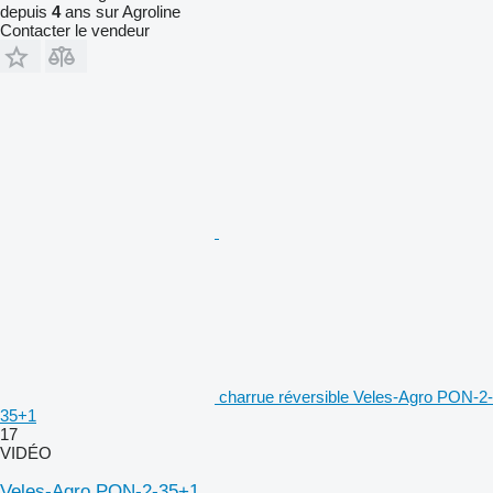
depuis
4
ans sur Agroline
Contacter le vendeur
charrue réversible Veles-Agro PON-2-
35+1
17
VIDÉO
Veles-Agro PON-2-35+1