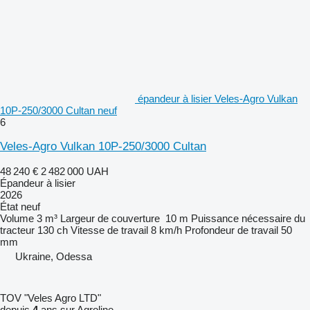
épandeur à lisier Veles-Agro Vulkan
10P-250/3000 Cultan neuf
6
Veles-Agro Vulkan 10P-250/3000 Cultan
48 240 €
2 482 000 UAH
Épandeur à lisier
2026
État
neuf
Volume
3 m³
Largeur de couverture
10 m
Puissance nécessaire du
tracteur
130 ch
Vitesse de travail
8 km/h
Profondeur de travail
50
mm
Ukraine, Odessa
TOV "Veles Agro LTD"
depuis
4
ans sur Agroline