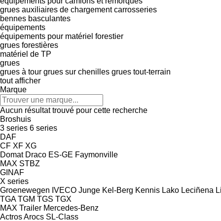
équipements pour camions et remorques
grues auxiliaires de chargement
carrosseries
bennes basculantes
équipements
équipements pour matériel forestier
grues forestières
matériel de TP
grues
grues à tour
grues sur chenilles
grues tout-terrain
tout afficher
Marque
Aucun résultat trouvé pour cette recherche
Broshuis
3 series
6 series
DAF
CF
XF
XG
Domat
Draco
ES-GE
Faymonville
MAX
STBZ
GINAF
X series
Groenewegen
IVECO
Junge
Kel-Berg
Kennis
Lako
Leciñena
L
TGA
TGM
TGS
TGX
MAX Trailer
Mercedes-Benz
Actros
Arocs
SL-Class