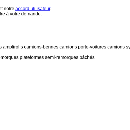
t notre
accord utilisateur
.
dre à votre demande.
 amplirolls
camions-bennes
camions porte-voitures
camions s
emorques plateformes
semi-remorques bâchés