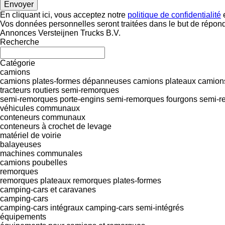
En cliquant ici, vous acceptez notre
politique de confidentialité
e
Vos données personnelles seront traitées dans le but de répon
Annonces Versteijnen Trucks B.V.
Recherche
Catégorie
camions
camions plates-formes
dépanneuses
camions plateaux
camions
tracteurs routiers
semi-remorques
semi-remorques porte-engins
semi-remorques fourgons
semi-r
véhicules communaux
conteneurs communaux
conteneurs à crochet de levage
matériel de voirie
balayeuses
machines communales
camions poubelles
remorques
remorques plateaux
remorques plates-formes
camping-cars et caravanes
camping-cars
camping‐cars intégraux
camping-cars semi-intégrés
équipements