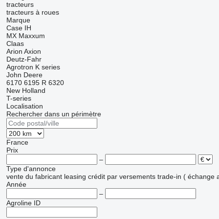
tracteurs
tracteurs à roues
Marque
Case IH
MX
Maxxum
Claas
Arion
Axion
Deutz-Fahr
Agrotron
K series
John Deere
6170
6195 R
6320
New Holland
T-series
Localisation
Rechercher dans un périmètre
France
Prix
–
Type d'annonce
vente
du fabricant
leasing
crédit
par versements
trade-in ( échange 
Année
–
Agroline ID