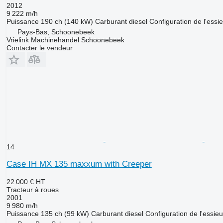
2012
9 222 m/h
Puissance
190 ch (140 kW)
Carburant
diesel
Configuration de l'essi
Pays-Bas, Schoonebeek
Vrielink Machinehandel Schoonebeek
Contacter le vendeur
14
Case IH MX 135 maxxum with Creeper
22 000 €
HT
Tracteur à roues
2001
9 980 m/h
Puissance
135 ch (99 kW)
Carburant
diesel
Configuration de l'essieu