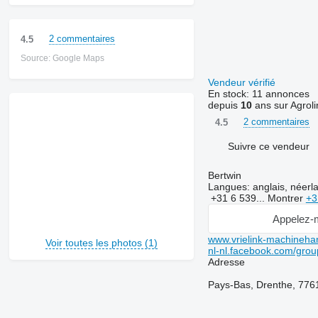
2 commentaires
4.5
Source: Google Maps
Vendeur vérifié
En stock:
11 annonces
depuis
10
ans sur Agroli
2 commentaires
4.5
Suivre ce vendeur
Bertwin
Langues:
anglais, néerl
+31 6 539...
Montrer
+3
Appelez-
www.vrielink-machinehan
Voir toutes les photos (1)
nl-nl.facebook.com/gro
Adresse
Pays-Bas, Drenthe, 776