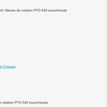
m/h
Vitesse de rotation PTO
540 tours/minute
th Creeper
e rotation PTO
540 tours/minute