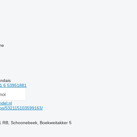
ne
andais
1 6 53951881
moi
del.nl
ups/532115103599163/
1 RB, Schoonebeek, Boekweitakker 5