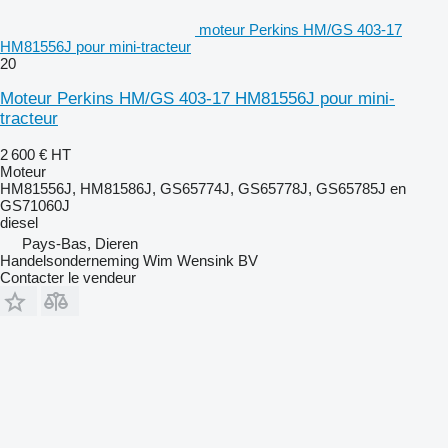
moteur Perkins HM/GS 403-17
HM81556J pour mini-tracteur
20
Moteur Perkins HM/GS 403-17 HM81556J pour mini-
tracteur
2 600 €
HT
Moteur
HM81556J, HM81586J, GS65774J, GS65778J, GS65785J en
GS71060J
diesel
Pays-Bas, Dieren
Handelsonderneming Wim Wensink BV
Contacter le vendeur