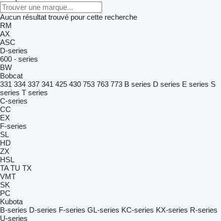
Aucun résultat trouvé pour cette recherche
RM
AX
ASC
D-series
600 - series
BW
Bobcat
331
334
337
341
425
430
753
763
773
B series
D series
E series
S
series
T series
C-series
CC
EX
F-series
SL
HD
ZX
HSL
TA
TU
TX
VMT
SK
PC
Kubota
B-series
D-series
F-series
GL-series
KC-series
KX-series
R-series
U-series