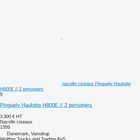
nacelle ciseaux Pinguely Haulotte
H800E // 2 personers
9
Pinguely Haulotte H800E // 2 personers
3 300 €
HT
Nacelle ciseaux
1999
Danemark, Vamdrup
Wolther Trucks and Trading ApS