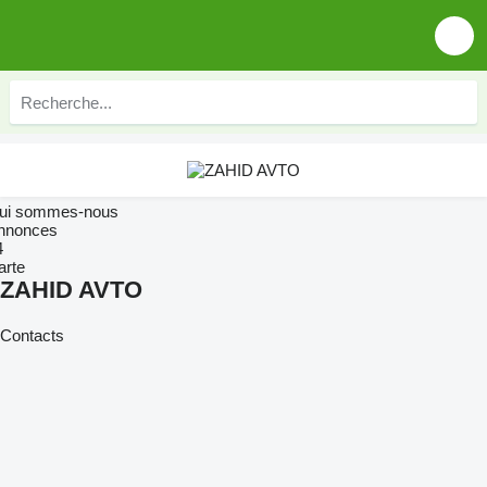
ui sommes-nous
nnonces
4
arte
ZAHID AVTO
Contacts