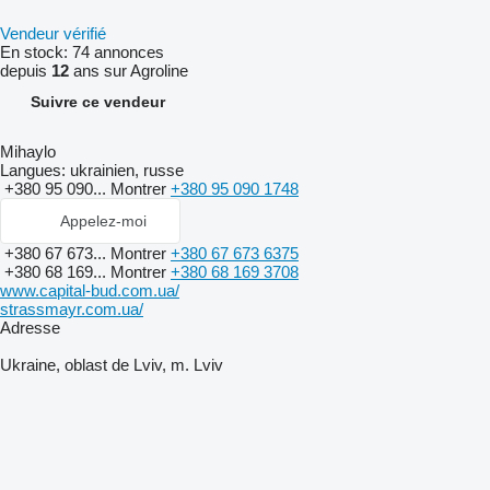
Vendeur vérifié
En stock:
74 annonces
depuis
12
ans sur Agroline
Suivre ce vendeur
Mihaylo
Langues:
ukrainien, russe
+380 95 090...
Montrer
+380 95 090 1748
Appelez-moi
+380 67 673...
Montrer
+380 67 673 6375
+380 68 169...
Montrer
+380 68 169 3708
www.capital-bud.com.ua/
strassmayr.com.ua/
Adresse
Ukraine, oblast de Lviv, m. Lviv