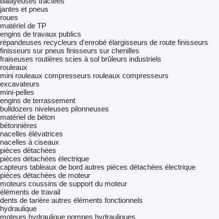
balayeuses tractées
jantes et pneus
roues
matériel de TP
engins de travaux publics
répandeuses
recycleurs d'enrobé
élargisseurs de route
finisseurs
finisseurs sur pneus
finisseurs sur chenilles
fraiseuses routières
scies à sol
brûleurs industriels
rouleaux
mini rouleaux compresseurs
rouleaux compresseurs
excavateurs
mini-pelles
engins de terrassement
bulldozers
niveleuses
pilonneuses
matériel de béton
bétonnières
nacelles élévatrices
nacelles à ciseaux
pièces détachées
pièces détachées électrique
capteurs
tableaux de bord
autres pièces détachées électrique
pièces détachées de moteur
moteurs
coussins de support du moteur
éléments de travail
dents de tarière
autres éléments fonctionnels
hydraulique
moteurs hydraulique
pompes hydrauliques