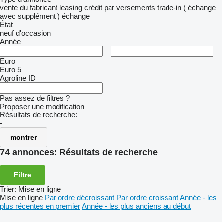
vente
du fabricant
leasing
crédit
par versements
trade-in ( échange
avec supplément )
échange
État
neuf
d'occasion
Année
–
Euro
Euro 5
Agroline ID
Pas assez de filtres ?
Proposer une modification
Résultats de recherche:
-
montrer
74 annonces:
Résultats de recherche
Filtre
Trier
:
Mise en ligne
Mise en ligne
Par ordre décroissant
Par ordre croissant
Année - les
plus récentes en premier
Année - les plus anciens au début