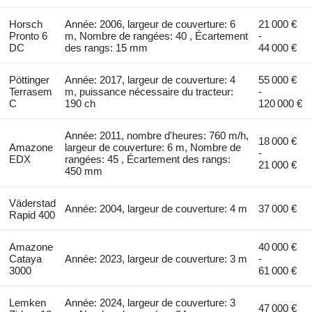
Horsch
Année: 2006, largeur de couverture: 6
21 000 €
Pronto 6
m, Nombre de rangées: 40 , Écartement
-
DC
des rangs: 15 mm
44 000 €
Pöttinger
Année: 2017, largeur de couverture: 4
55 000 €
Terrasem
m, puissance nécessaire du tracteur:
-
C
190 ch
120 000 €
Année: 2011, nombre d'heures: 760 m/h,
18 000 €
Amazone
largeur de couverture: 6 m, Nombre de
-
EDX
rangées: 45 , Écartement des rangs:
21 000 €
450 mm
Väderstad
Année: 2004, largeur de couverture: 4 m
37 000 €
Rapid 400
Amazone
40 000 €
Cataya
Année: 2023, largeur de couverture: 3 m
-
3000
61 000 €
Lemken
Année: 2024, largeur de couverture: 3
47 000 €