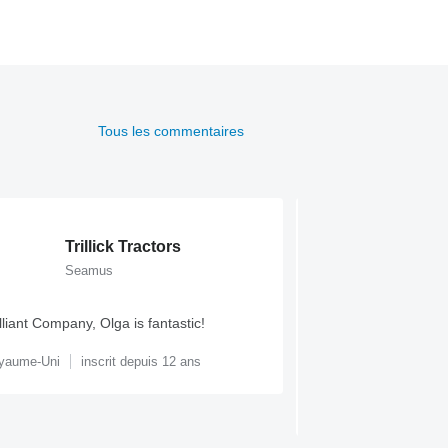
Tous les commentaires
Trillick Tractors
Outla
Seamus
Percy B
illiant Company, Olga is fantastic!
Fantastic platform t
alternatives on the m
yaume-Uni
inscrit depuis 12 ans
usability, reach and r
Royaume-Uni
inscr