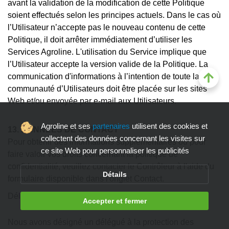
avant la validation de la modification de cette Politique
soient effectués selon les principes actuels. Dans le cas où
l’Utilisateur n’accepte pas le nouveau contenu de cette
Politique, il doit arrêter immédiatement d’utiliser les
Services Agroline. L'utilisation du Service implique que
l’Utilisateur accepte la version valide de la Politique. La
communication d'informations à l’intention de toute la
communauté d’Utilisateurs doit être placée sur les sites
Web et/ou envoyée par e-mail aux Utilisateurs.
Agroline et ses
partenaires
utilisent des cookies et
13. DONNÉES DE CONTACT
collectent des données concernant les visites sur
Pour obtenir des informations supplémentaires ou pour
ce site Web pour personnaliser les publicités
faire valoir vos droits concernant la politique de
confidentialité, veuillez contacter le Contrôleur à l'aide du
Détails
formulaire disponible dans l'onglet Contact.
Délégué à la protection des données personnelles
Accepter et fermer
Nous avons désigné un délégué à la protection des