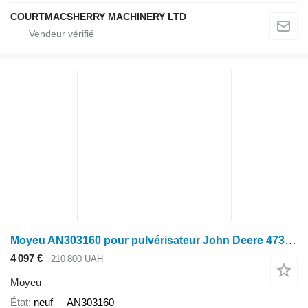
COURTMACSHERRY MACHINERY LTD
Moyeu AN303160 pour pulvérisateur John Deere 4730, 5430I
4 097 €
210 800 UAH
Moyeu
État
neuf
AN303160