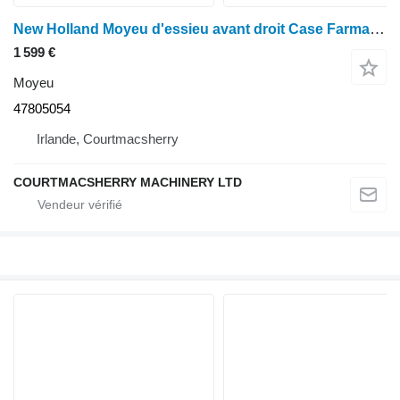
New Holland Moyeu d'essieu avant droit Case Farmall 120u T5.120, T5.110 47805054 pour tracteur à roues
1 599 €
Moyeu
47805054
Irlande, Courtmacsherry
COURTMACSHERRY MACHINERY LTD