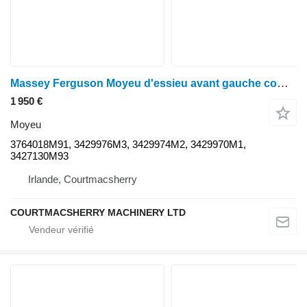
Massey Ferguson Moyeu d'essieu avant gauche complet 390t, série 300 Ag85 3764018m91 3764018M91 pour tracteur à roues
1 950 €
Moyeu
3764018M91, 3429976M3, 3429974M2, 3429970M1,
3427130M93
Irlande, Courtmacsherry
COURTMACSHERRY MACHINERY LTD