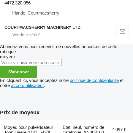
4472.320.056
Irlande, Courtmacsherry
COURTMACSHERRY MACHINERY LTD
Abonnez-vous pour recevoir de nouvelles annonces de cette
rubrique
moyeux
S'abonner
En cliquant ici, vous acceptez notre
politique de confidentialité
et
notre
accord utilisateur
.
Prix de moyeux
Moyeu pour pulvérisateur
État: neuf, numéro de
4 097 €
John Deere 4730, 5430I
catalogue: AN303160