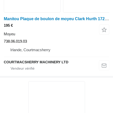
Manitou Plaque de boulon de moyeu Clark Hurth 172/160, 172/453 Maniscopic 738.06.01 738.06.019.03 pour chargeur agricole
195 €
Moyeu
738.06.019.03
Irlande, Courtmacsherry
COURTMACSHERRY MACHINERY LTD