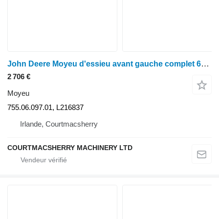
John Deere Moyeu d'essieu avant gauche complet 6215r 755/314 L216837, L213026, L220 755.06.097.01 pour tracteur à roues
2 706 €
Moyeu
755.06.097.01, L216837
Irlande, Courtmacsherry
COURTMACSHERRY MACHINERY LTD