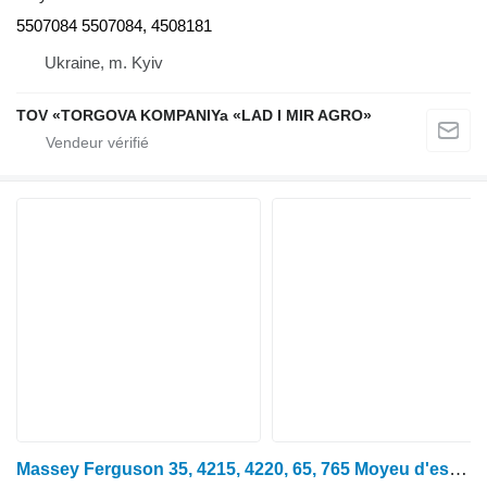
5507084 5507084, 4508181
Ukraine, m. Kyiv
TOV «TORGOVA KOMPANIYa «LAD I MIR AGRO»
Massey Ferguson 35, 4215, 4220, 65, 765 Moyeu d'essieu avant 886336, 886336m1 pour tracteur à roues