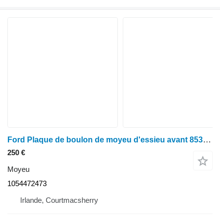
Ford Plaque de boulon de moyeu d'essieu avant 8530, 8630, Tw15, Tw5 Zp4472354239, 10 1054472473 pour tracteur à roues
250 €
Moyeu
1054472473
Irlande, Courtmacsherry