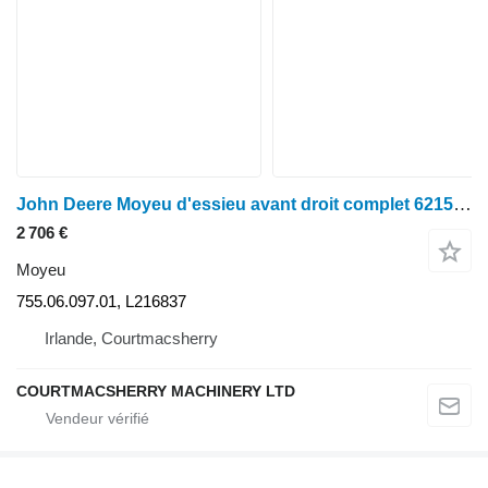
John Deere Moyeu d'essieu avant droit complet 6215r 755/314 L216837, L213026, L220 755.06.097.01 pour tracteur à roues
2 706 €
Moyeu
755.06.097.01, L216837
Irlande, Courtmacsherry
COURTMACSHERRY MACHINERY LTD