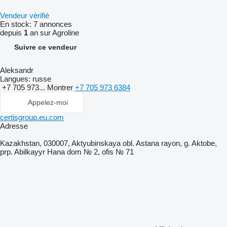
Vendeur vérifié
En stock:
7 annonces
depuis
1
an sur Agroline
Suivre ce vendeur
Aleksandr
Langues:
russe
+7 705 973...
Montrer
+7 705 973 6384
Appelez-moi
certisgroup.eu.com
Adresse
Kazakhstan, 030007, Aktyubinskaya obl. Astana rayon, g. Aktobe,
prp. Abilkayyr Hana dom № 2, ofis № 71