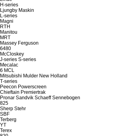
H-series
Ljungby Maskin
L-series
Magni
RTH
Manitou
MRT
Massey Ferguson
6480
McCloskey
J-series
S-series
Mecalac
6
MCL
Mitsubishi
Mulder
New Holland
T-series
Peecon
Powerscreen
Chieftain
Premiertrak
Pronar
Sandvik
Schaeff
Sennebogen
825
Sherp
Stehr
SBF
Terberg
YT
Terex
820