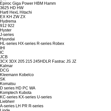
Epiroc
Giga Power
HBM
Hamm
3625
HD
HW
Hartl
HexL
Hitachi
EX
KH
ZW
ZX
Hydrema
912
922
Hyster
J-series
Hyundai
HL-series
HX-series
R-series
Robex
IHI
IC
JCB
3CX
3DX
205
215
245HDLR
Fastrac
JS
JZ
Kalmar
DCG
Kleemann
Kobelco
SK
Komatsu
D series
HD
PC
WA
Komptech
Kubota
KC-series
KX-series
U-series
Liebherr
A-series
LH
PR
R-series
Linde