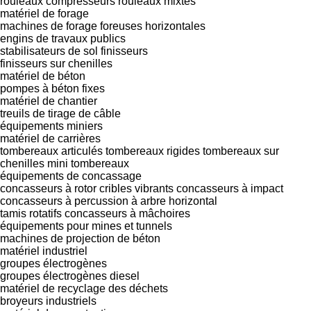
rouleaux compresseurs
rouleaux mixtes
matériel de forage
machines de forage
foreuses horizontales
engins de travaux publics
stabilisateurs de sol
finisseurs
finisseurs sur chenilles
matériel de béton
pompes à béton fixes
matériel de chantier
treuils de tirage de câble
équipements miniers
matériel de carrières
tombereaux articulés
tombereaux rigides
tombereaux sur
chenilles
mini tombereaux
équipements de concassage
concasseurs à rotor
cribles vibrants
concasseurs à impact
concasseurs à percussion à arbre horizontal
tamis rotatifs
concasseurs à mâchoires
équipements pour mines et tunnels
machines de projection de béton
matériel industriel
groupes électrogènes
groupes électrogènes diesel
matériel de recyclage des déchets
broyeurs industriels