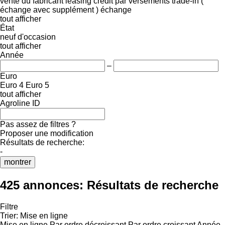
vente
du fabricant
leasing
crédit
par versements
trade-in (
échange avec supplément )
échange
tout afficher
État
neuf
d'occasion
tout afficher
Année
–
Euro
Euro 4
Euro 5
tout afficher
Agroline ID
Pas assez de filtres ?
Proposer une modification
Résultats de recherche:
-
montrer
425 annonces:
Résultats de recherche
Filtre
Trier
:
Mise en ligne
Mise en ligne
Par ordre décroissant
Par ordre croissant
Année -