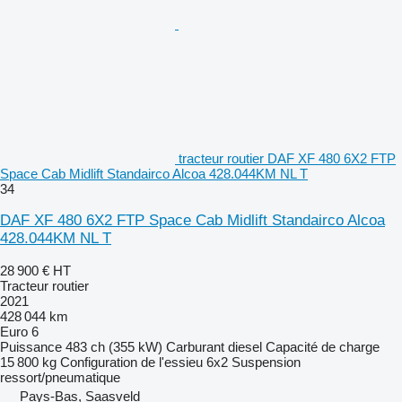
tracteur routier DAF XF 480 6X2 FTP
Space Cab Midlift Standairco Alcoa 428.044KM NL T
34
DAF XF 480 6X2 FTP Space Cab Midlift Standairco Alcoa
428.044KM NL T
28 900 €
HT
Tracteur routier
2021
428 044 km
Euro 6
Puissance
483 ch (355 kW)
Carburant
diesel
Capacité de charge
15 800 kg
Configuration de l'essieu
6x2
Suspension
ressort/pneumatique
Pays-Bas, Saasveld