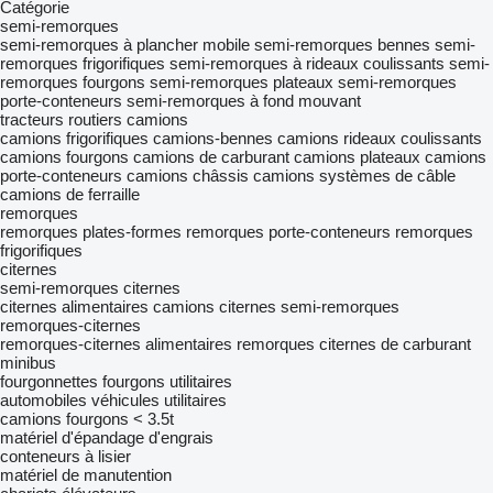
Catégorie
semi-remorques
semi-remorques à plancher mobile
semi-remorques bennes
semi-
remorques frigorifiques
semi-remorques à rideaux coulissants
semi-
remorques fourgons
semi-remorques plateaux
semi-remorques
porte-conteneurs
semi-remorques à fond mouvant
tracteurs routiers
camions
camions frigorifiques
camions-bennes
camions rideaux coulissants
camions fourgons
camions de carburant
camions plateaux
camions
porte-conteneurs
camions châssis
camions systèmes de câble
camions de ferraille
remorques
remorques plates-formes
remorques porte-conteneurs
remorques
frigorifiques
citernes
semi-remorques citernes
citernes alimentaires
camions citernes semi-remorques
remorques-citernes
remorques-citernes alimentaires
remorques citernes de carburant
minibus
fourgonnettes
fourgons utilitaires
automobiles
véhicules utilitaires
camions fourgons < 3.5t
matériel d'épandage d'engrais
conteneurs à lisier
matériel de manutention