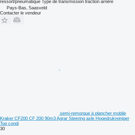
ressort/pneumatique
Type de transmission
traction arrière
Pays-Bas, Saasveld
Contacter le vendeur
semi-remorque à plancher mobile
Kraker CF200 CF 200 90m3 Agrar Steering axle Hogedrukreiniger
Top condi
30