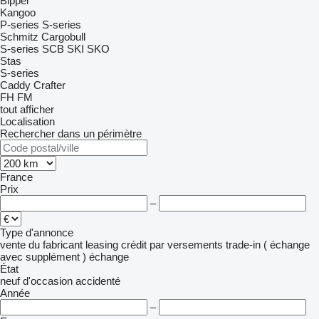
Bipper
Kangoo
P-series
S-series
Schmitz Cargobull
S-series
SCB
SKI
SKO
Stas
S-series
Caddy
Crafter
FH
FM
tout afficher
Localisation
Rechercher dans un périmètre
France
Prix
–
Type d'annonce
vente
du fabricant
leasing
crédit
par versements
trade-in ( échange
avec supplément )
échange
État
neuf
d'occasion
accidenté
Année
–