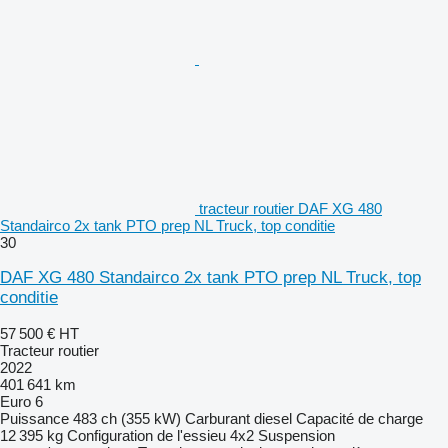
tracteur routier DAF XG 480
Standairco 2x tank PTO prep NL Truck, top conditie
30
DAF XG 480 Standairco 2x tank PTO prep NL Truck, top
conditie
57 500 €
HT
Tracteur routier
2022
401 641 km
Euro 6
Puissance
483 ch (355 kW)
Carburant
diesel
Capacité de charge
12 395 kg
Configuration de l'essieu
4x2
Suspension