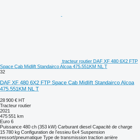
tracteur routier DAF XF 480 6X2 FTP
Space Cab Midlift Standairco Alcoa 475.551KM NL T
32
DAF XF 480 6X2 FTP Space Cab Midlift Standairco Alcoa
475.551KM NL T
28 900 €
HT
Tracteur routier
2021
475 551 km
Euro 6
Puissance
480 ch (353 kW)
Carburant
diesel
Capacité de charge
15 780 kg
Configuration de l'essieu
6x4
Suspension
ressort/pneumatique
Type de transmission
traction arrière