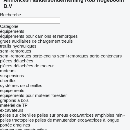
Annonces Handelsonderneming Rob Hogeboom
B.V
Recherche
Catégorie
équipements
équipements pour camions et remorques
grues auxiliaires de chargement
treuils
treuils hydrauliques
semi-remorques
semi-remorques porte-engins
semi-remorques porte-conteneurs
pièces détachées
pièces détachées de moteur
moteurs
suspensions
chenilles
systèmes de chenilles
équipements
équipements pour matériel forestier
grappins à bois
matériel de TP
excavateurs
pelles sur chenilles
pelles sur pneus
excavatrices amphibies
mini-
pelles
tractopelles
pelles de manutention
excavatrices à longue
portée
draglines
chargeuses construction