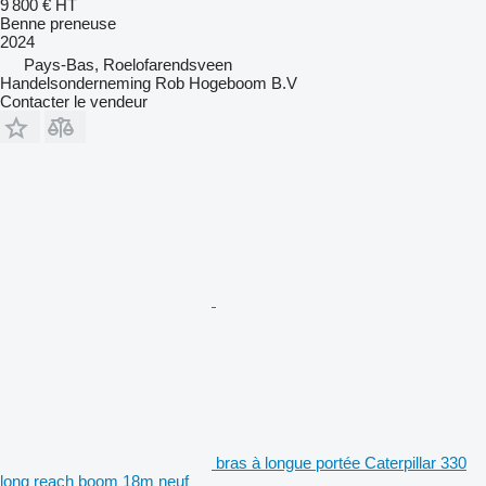
9 800 €
HT
Benne preneuse
2024
Pays-Bas, Roelofarendsveen
Handelsonderneming Rob Hogeboom B.V
Contacter le vendeur
bras à longue portée Caterpillar 330
long reach boom 18m neuf