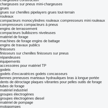
chargeuses sur pneus
mini-chargeuses
grues
grues sur chenilles
pipelayers
grues tout-terrain
rouleaux
compacteurs monocylindres
rouleaux compresseurs
mini rouleaux
compresseurs
compacteurs à pneus
engins de terrassement
compacteurs
bulldozers
niveleuses
matériel de forage
machines de forage
engins de battage
engins de travaux publics
finisseurs
finisseurs sur chenilles
finisseurs sur pneus
répandeuses
équipements
accessoires pour matériel TP
godets
godets d'excavatrices
godets concasseurs
bennes preneuses
marteaux hydrauliques
bras à longue portée
dents de déroctage
plaques vibrantes pour pelles
outils de forage
tubes de forage
matériel industriel
groupes électrogènes
groupes électrogènes diesel
matériel de pompage
motopompes