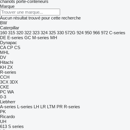
chariots porte-conteneurs
Marque
Aucun résultat trouvé pour cette recherche
BW
Caterpillar
160
315
320
322
323
324
325
330
572G
924
950
966
972
C-series
DE
E-series
GC
M-series
MH
Dynapac
CA
CP
CS
MHL
DV
Hitachi
KH
ZX
R-series
CCH
3CX
3DX
CKE
PC
WA
0-3
Liebherr
A-series
L-series
LH
LR
LTM
PR
R-series
PK
Ricardo
UH
613
S series