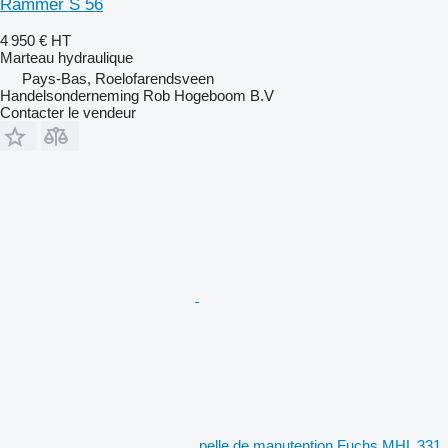
Rammer S 56
4 950 €
HT
Marteau hydraulique
Pays-Bas, Roelofarendsveen
Handelsonderneming Rob Hogeboom B.V
Contacter le vendeur
pelle de manutention Fuchs MHL 331