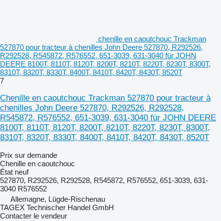
chenille en caoutchouc Trackman
527870 pour tracteur à chenilles John Deere 527870, R292526,
R292528, R545872, R576552, 651-3039, 631-3040 für JOHN
DEERE 8100T, 8110T, 8120T, 8200T, 8210T, 8220T, 8230T, 8300T,
8310T, 8320T, 8330T, 8400T, 8410T, 8420T, 8430T, 8520T
7
Chenille en caoutchouc Trackman 527870 pour tracteur à
chenilles John Deere 527870, R292526, R292528,
R545872, R576552, 651-3039, 631-3040 für JOHN DEERE
8100T, 8110T, 8120T, 8200T, 8210T, 8220T, 8230T, 8300T,
8310T, 8320T, 8330T, 8400T, 8410T, 8420T, 8430T, 8520T
Prix sur demande
Chenille en caoutchouc
État
neuf
527870, R292526, R292528, R545872, R576552, 651-3039, 631-
3040 R576552
Allemagne, Lügde-Rischenau
TAGEX Technischer Handel GmbH
Contacter le vendeur