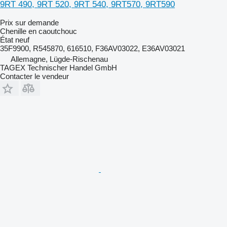
9RT 490, 9RT 520, 9RT 540, 9RT570, 9RT590
Prix sur demande
Chenille en caoutchouc
État
neuf
35F9900, R545870, 616510, F36AV03022, E36AV03021
Allemagne, Lügde-Rischenau
TAGEX Technischer Handel GmbH
Contacter le vendeur