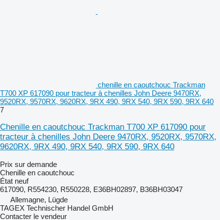
chenille en caoutchouc Trackman
T700 XP 617090 pour tracteur à chenilles John Deere 9470RX,
9520RX, 9570RX, 9620RX, 9RX 490, 9RX 540, 9RX 590, 9RX 640
7
Chenille en caoutchouc Trackman T700 XP 617090 pour
tracteur à chenilles John Deere 9470RX, 9520RX, 9570RX,
9620RX, 9RX 490, 9RX 540, 9RX 590, 9RX 640
Prix sur demande
Chenille en caoutchouc
État
neuf
617090, R554230, R550228, E36BH02897, B36BH03047
Allemagne, Lügde
TAGEX Technischer Handel GmbH
Contacter le vendeur