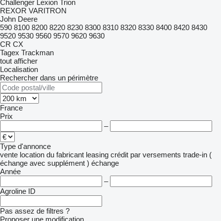
Challenger
Lexion
Trion
REXOR
VARITRON
John Deere
590
8100
8200
8220
8230
8300
8310
8320
8330
8400
8420
8430
9520
9530
9560
9570
9620
9630
CR
CX
Tagex
Trackman
tout afficher
Localisation
Rechercher dans un périmètre
France
Prix
–
Type d'annonce
vente
location
du fabricant
leasing
crédit
par versements
trade-in (
échange avec supplément )
échange
Année
–
Agroline ID
Pas assez de filtres ?
Proposer une modification