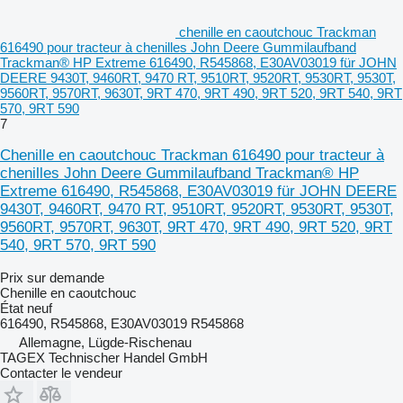
chenille en caoutchouc Trackman
616490 pour tracteur à chenilles John Deere Gummilaufband
Trackman® HP Extreme 616490, R545868, E30AV03019 für JOHN
DEERE 9430T, 9460RT, 9470 RT, 9510RT, 9520RT, 9530RT, 9530T,
9560RT, 9570RT, 9630T, 9RT 470, 9RT 490, 9RT 520, 9RT 540, 9RT
570, 9RT 590
7
Chenille en caoutchouc Trackman 616490 pour tracteur à
chenilles John Deere Gummilaufband Trackman® HP
Extreme 616490, R545868, E30AV03019 für JOHN DEERE
9430T, 9460RT, 9470 RT, 9510RT, 9520RT, 9530RT, 9530T,
9560RT, 9570RT, 9630T, 9RT 470, 9RT 490, 9RT 520, 9RT
540, 9RT 570, 9RT 590
Prix sur demande
Chenille en caoutchouc
État
neuf
616490, R545868, E30AV03019 R545868
Allemagne, Lügde-Rischenau
TAGEX Technischer Handel GmbH
Contacter le vendeur