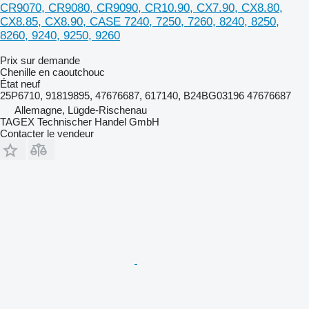
CR9070, CR9080, CR9090, CR10.90, CX7.90, CX8.80,
CX8.85, CX8.90, CASE 7240, 7250, 7260, 8240, 8250,
8260, 9240, 9250, 9260
Prix sur demande
Chenille en caoutchouc
État
neuf
25P6710, 91819895, 47676687, 617140, B24BG03196 47676687
Allemagne, Lügde-Rischenau
TAGEX Technischer Handel GmbH
Contacter le vendeur