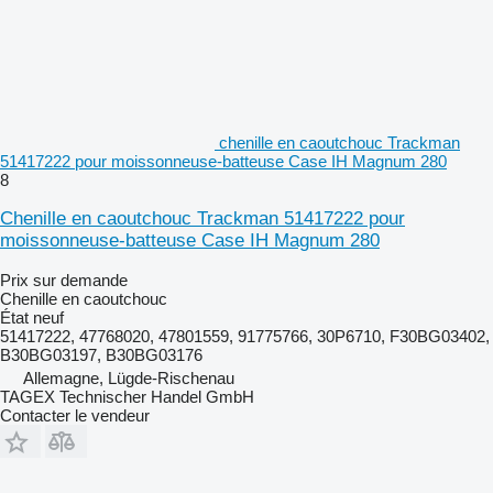
chenille en caoutchouc Trackman
51417222 pour moissonneuse-batteuse Case IH Magnum 280
8
Chenille en caoutchouc Trackman 51417222 pour
moissonneuse-batteuse Case IH Magnum 280
Prix sur demande
Chenille en caoutchouc
État
neuf
51417222, 47768020, 47801559, 91775766, 30P6710, F30BG03402,
B30BG03197, B30BG03176
Allemagne, Lügde-Rischenau
TAGEX Technischer Handel GmbH
Contacter le vendeur