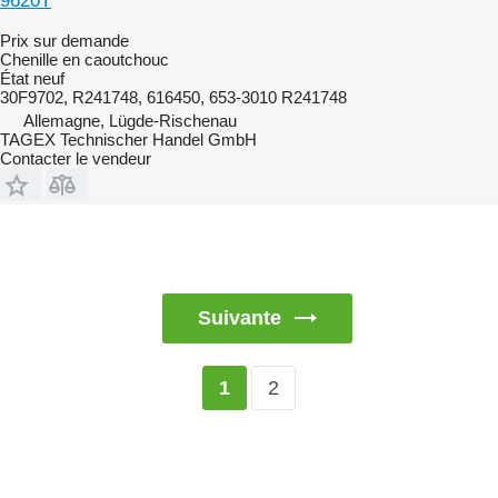
9620T
Prix sur demande
Chenille en caoutchouc
État
neuf
30F9702, R241748, 616450, 653-3010 R241748
Allemagne, Lügde-Rischenau
TAGEX Technischer Handel GmbH
Contacter le vendeur
Suivante
2
1