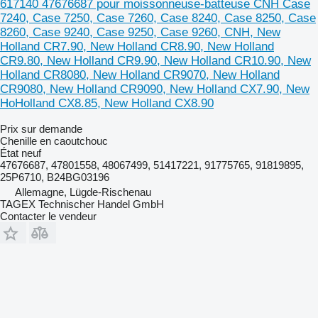
617140 47676687 pour moissonneuse-batteuse CNH Case
7240, Case 7250, Case 7260, Case 8240, Case 8250, Case
8260, Case 9240, Case 9250, Case 9260, CNH, New
Holland CR7.90, New Holland CR8.90, New Holland
CR9.80, New Holland CR9.90, New Holland CR10.90, New
Holland CR8080, New Holland CR9070, New Holland
CR9080, New Holland CR9090, New Holland CX7.90, New
HoHolland CX8.85, New Holland CX8.90
Prix sur demande
Chenille en caoutchouc
État
neuf
47676687, 47801558, 48067499, 51417221, 91775765, 91819895,
25P6710, B24BG03196
Allemagne, Lügde-Rischenau
TAGEX Technischer Handel GmbH
Contacter le vendeur