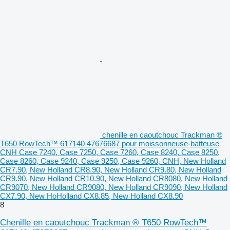
chenille en caoutchouc Trackman ®
T650 RowTech™ 617140 47676687 pour moissonneuse-batteuse
CNH Case 7240, Case 7250, Case 7260, Case 8240, Case 8250,
Case 8260, Case 9240, Case 9250, Case 9260, CNH, New Holland
CR7.90, New Holland CR8.90, New Holland CR9.80, New Holland
CR9.90, New Holland CR10.90, New Holland CR8080, New Holland
CR9070, New Holland CR9080, New Holland CR9090, New Holland
CX7.90, New HoHolland CX8.85, New Holland CX8.90
8
Chenille en caoutchouc Trackman ® T650 RowTech™