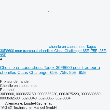
chenille en caoutchouc Tagex
30F8600 pour tracteur à chenilles Claas Challenger 65E, 75E, 85E,
95E
4
Chenille en caoutchouc Tagex 30F8600 pour tracteur à
chenilles Claas Challenger 65E, 75E, 85E, 95E
Prix sur demande
Chenille en caoutchouc
État
neuf
30F8600, 0003655150, 0003655230, 0003675220, 0003680560,
0003682680, 632-3048, 652-3055, 652-3004,...
Allemagne, Lügde-Rischenau
TAGEX Technischer Handel GmbH