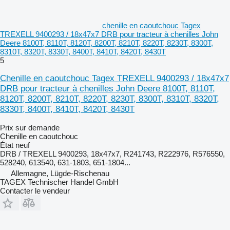
chenille en caoutchouc Tagex
TREXELL 9400293 / 18x47x7 DRB pour tracteur à chenilles John
Deere 8100T, 8110T, 8120T, 8200T, 8210T, 8220T, 8230T, 8300T,
8310T, 8320T, 8330T, 8400T, 8410T, 8420T, 8430T
5
Chenille en caoutchouc Tagex TREXELL 9400293 / 18x47x7
DRB pour tracteur à chenilles John Deere 8100T, 8110T,
8120T, 8200T, 8210T, 8220T, 8230T, 8300T, 8310T, 8320T,
8330T, 8400T, 8410T, 8420T, 8430T
Prix sur demande
Chenille en caoutchouc
État
neuf
DRB / TREXELL 9400293, 18x47x7, R241743, R222976, R576550,
528240, 613540, 631-1803, 651-1804...
Allemagne, Lügde-Rischenau
TAGEX Technischer Handel GmbH
Contacter le vendeur