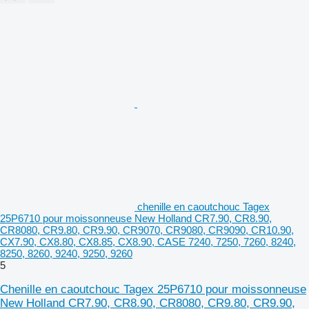
chenille en caoutchouc Tagex
25P6710 pour moissonneuse New Holland CR7.90, CR8.90,
CR8080, CR9.80, CR9.90, CR9070, CR9080, CR9090, CR10.90,
CX7.90, CX8.80, CX8.85, CX8.90, CASE 7240, 7250, 7260, 8240,
8250, 8260, 9240, 9250, 9260
5
Chenille en caoutchouc Tagex 25P6710 pour moissonneuse
New Holland CR7.90, CR8.90, CR8080, CR9.80, CR9.90,