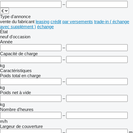
–
Type d'annonce
vente
du fabricant
leasing
crédit
par versements
trade-in ( échange
avec supplément )
échange
État
neuf
d'occasion
Année
–
Capacité de charge
–
kg
Caractéristiques
Poids total en charge
–
kg
Poids net à vide
–
kg
Nombre d'heures
–
m/h
Largeur de couverture
–
m