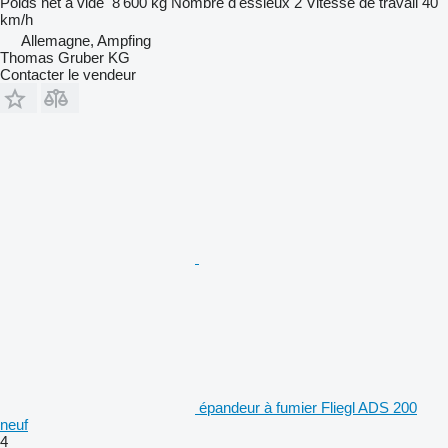
Poids net à vide
8 600 kg
Nombre d'essieux
2
Vitesse de travail
40
km/h
Allemagne, Ampfing
Thomas Gruber KG
Contacter le vendeur
épandeur à fumier Fliegl ADS 200
neuf
4