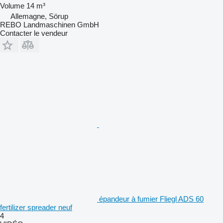
Volume
14 m³
Allemagne, Sörup
REBO Landmaschinen GmbH
Contacter le vendeur
épandeur à fumier Fliegl ADS 60
fertilizer spreader neuf
4