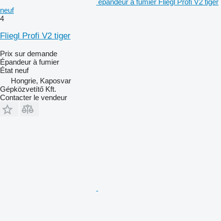
épandeur à fumier Fliegl Profi V2 tiger
neuf
4
Fliegl Profi V2 tiger
Prix sur demande
Épandeur à fumier
État
neuf
Hongrie, Kaposvar
Gépközvetítő Kft.
Contacter le vendeur