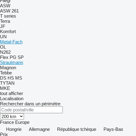
Fliegl
ASW
ASW 261
T series
Terra
JF
Komfort
UN
Metal-Fach
OL
N262
Flex
PG
SP
Strautmann
Magnon
Tebbe
DS
HS
MS
TYTAN
MKE
tout afficher
Localisation
Rechercher dans un périmètre
France
Europe
Hongrie
Allemagne
République tchèque
Pays-Bas
Prix