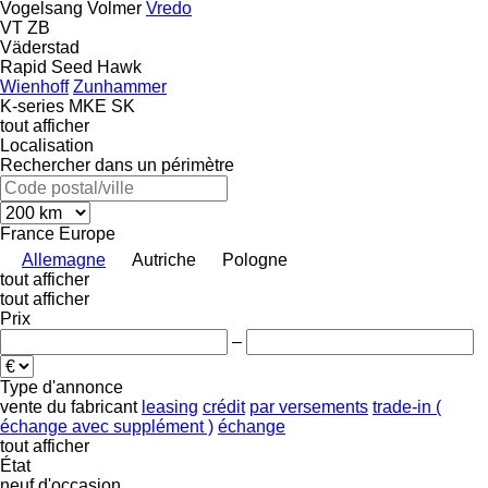
Vogelsang
Volmer
Vredo
VT
ZB
Väderstad
Rapid
Seed Hawk
Wienhoff
Zunhammer
K-series
MKE
SK
tout afficher
Localisation
Rechercher dans un périmètre
France
Europe
Allemagne
Autriche
Pologne
tout afficher
tout afficher
Prix
–
Type d'annonce
vente
du fabricant
leasing
crédit
par versements
trade-in (
échange avec supplément )
échange
tout afficher
État
neuf
d'occasion