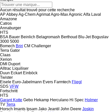
Aucun résultat trouvé pour cette recherche
AP
Abbey
Ag-Chem
Agrimat
Agro-Max
Agronic
Alfa Laval
Amazone
Catros
Annaburger
HTS
BSA
Bauer
Beinlich
Belagromash
Berthoud
Blu-Jet
Boguslav
3000
5000
Bomech
Briri
CM
Challenger
Terra Gator
Claas
Xerion
DMI
Duport
Alltrac
Liquiliser
Duun
Eckart
Einböck
Twister
Eisele
Euro-Jabelmann
Evers
Farmtech
Fliegl
SDS
VFW
Fortschritt
HTS
Garant Kotte
Gebo
Hekamp
Herculano
Hi Spec
Holmer
TV
Terra
Horsch
Imants
Ipsam
Jako
Jeantil
John Deere
Joskin