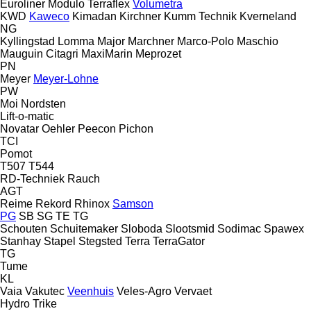
Euroliner
Modulo
Terraflex
Volumetra
KWD
Kaweco
Kimadan
Kirchner
Kumm Technik
Kverneland
NG
Kyllingstad
Lomma
Major
Marchner
Marco-Polo
Maschio
Mauguin Citagri
MaxiMarin
Meprozet
PN
Meyer
Meyer-Lohne
PW
Moi
Nordsten
Lift-o-matic
Novatar
Oehler
Peecon
Pichon
TCI
Pomot
T507
T544
RD-Techniek
Rauch
AGT
Reime
Rekord
Rhinox
Samson
PG
SB
SG
TE
TG
Schouten
Schuitemaker
Sloboda
Slootsmid
Sodimac
Spawex
Stanhay
Stapel
Stegsted
Terra
TerraGator
TG
Tume
KL
Vaia
Vakutec
Veenhuis
Veles-Agro
Vervaet
Hydro Trike