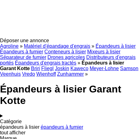
Déposer une annonce
Agroline
»
Matériel d'épandage d'engrais
»
Épandeurs à lisier
Épandeurs à fumier
Conteneurs à lisier
Mixeurs à lisier
Séparateur de fumier
Drones agricoles
Distributeurs d'engrais
portés
Épandeurs d'engrais tractés
»
Épandeurs à lisier
Garant Kotte
Briri
Fliegl
Joskin
Kaweco
Meyer-Lohne
Samson
Veenhuis
Vredo
Wienhoff
Zunhammer
»
Épandeurs à lisier Garant
Kotte
Catégorie
épandeurs à lisier
épandeurs à fumier
tout afficher
Marque