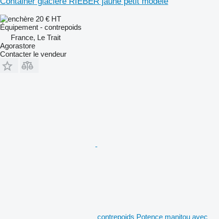
Container glacière RIEBER jaune petit modèle
20 €
HT
Équipement - contrepoids
France, Le Trait
Agorastore
Contacter le vendeur
contrepoids Potence manitou avec