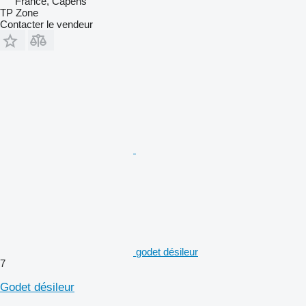
France, Capens
TP Zone
Contacter le vendeur
godet désileur
7
Godet désileur