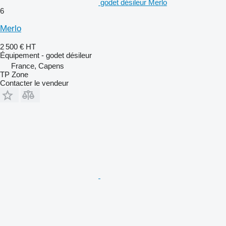
godet désileur Merlo
6
Merlo
2 500 €
HT
Équipement - godet désileur
France, Capens
TP Zone
Contacter le vendeur