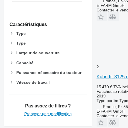
France, Fr-5
E-FARM GmbH
Contacter le ven
Caractéristiques
Type
Type
Largeur de couverture
Capacité
2
Puissance nécessaire du tracteur
Kuhn fc 3125 rf
Vitesse de travail
15 470 €
TVA inc
Faucheuse rotati
2019
Type
portée
Typ
Pas assez de filtres ?
France, Fr-5
E-FARM GmbH
Proposer une modification
Contacter le ven