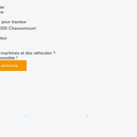
use
ve
e
pour tracteur
5300 Chauvoncourt
deur
machines et des véhicules ?
possible !
 annonce