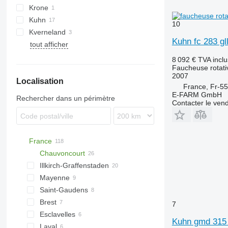
Krone
730
Kuhn
10
Kverneland
FC
Kuhn fc 283 gl
tout afficher
GMD
Extra
8 092 €
TVA incl
Faucheuse rotati
2007
Localisation
France, Fr-5
E-FARM GmbH
Rechercher dans un périmètre
Contacter le ven
France
Chauvoncourt
Illkirch-Graffenstaden
Mayenne
Saint-Gaudens
Brest
7
Esclavelles
Kuhn gmd 315 
Laval