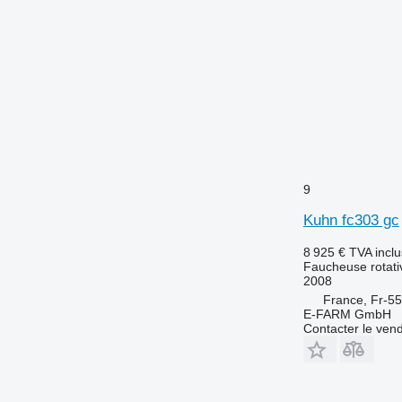
9
Kuhn fc303 gc
8 925 €
TVA incl
Faucheuse rotati
2008
France, Fr-5
E-FARM GmbH
Contacter le ven