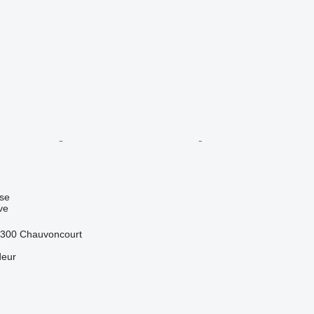
use
ve
5300 Chauvoncourt
deur