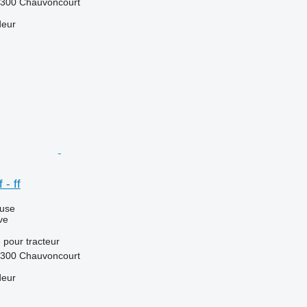
5300 Chauvoncourt
deur
 - ff
luse
ve
e
pour tracteur
5300 Chauvoncourt
deur