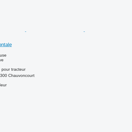
ontale
luse
ve
e
pour tracteur
5300 Chauvoncourt
deur