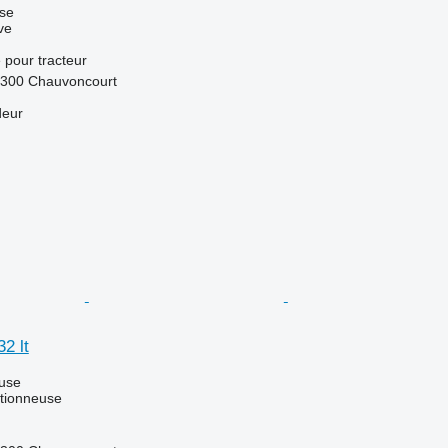
use
ve
e
pour tracteur
5300 Chauvoncourt
deur
2 lt
luse
tionneuse