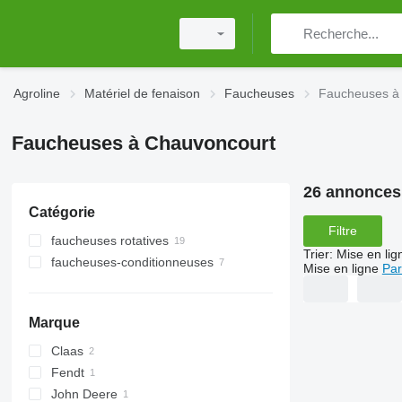
Agroline
Matériel de fenaison
Faucheuses
Faucheuses à
Faucheuses à Chauvoncourt
26 annonces
Catégorie
Filtre
faucheuses rotatives
Trier
:
Mise en lig
faucheuses-conditionneuses
Mise en ligne
Par
Marque
Claas
Fendt
Disco
John Deere
Slicer