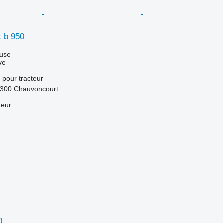
t b 950
luse
ve
e
pour tracteur
5300 Chauvoncourt
deur
0