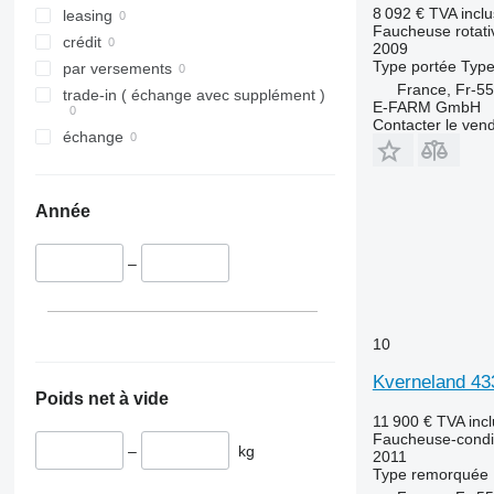
8 092 €
TVA incl
leasing
Faucheuse rotati
crédit
2009
Type
portée
Typ
par versements
France, Fr-5
trade-in ( échange avec supplément )
E-FARM GmbH
Contacter le ven
échange
Année
–
10
Kverneland 433
Poids net à vide
11 900 €
TVA inc
Faucheuse-condi
–
kg
2011
Type
remorquée