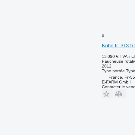
9
Kuhn fc 313 fr
13 090 €
TVA inc
Faucheuse rotati
2012
Type
portée
Typ
France, Fr-5
E-FARM GmbH
Contacter le ven