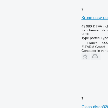
7
Krone easy cu
49 980 €
TVA inc
Faucheuse rotati
2020
Type
portée
Typ
France, Fr-5
E-FARM GmbH
Contacter le ven
7
Claas disco32