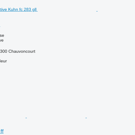
l
use
ve
5300 Chauvoncourt
deur
ff