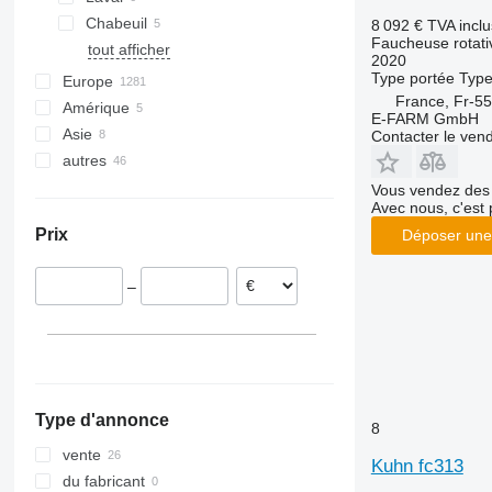
Chabeuil
8 092 €
TVA incl
Faucheuse rotati
tout afficher
2020
Type
portée
Typ
Europe
France, Fr-5
Amérique
Allemagne
E-FARM GmbH
Asie
Pologne
Mexique
Contacter le ven
autres
Pays-Bas
États-Unis
Ouzbékistan
Autriche
Turquie
Ukraine
Vous vendez des 
Avec nous, c'est 
Norvège
Argentine
Prix
Déposer une
Danemark
Colombie
Lettonie
–
Lituanie
tout afficher
Type d'annonce
8
vente
Kuhn fc313
du fabricant