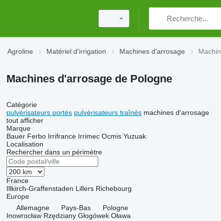
Agroline
Matériel d'irrigation
Machines d'arrosage
Machin
Machines d'arrosage de Pologne
Catégorie
pulvérisateurs portés
pulvérisateurs traînés
machines d'arrosage
tout afficher
Marque
Bauer
Ferbo
Irrifrance
Irrimec
Ocmis
Yuzuak
Localisation
Rechercher dans un périmètre
France
Illkirch-Graffenstaden
Lillers
Richebourg
Europe
Allemagne
Pays-Bas
Pologne
Inowrocław
Rzędziany
Głogówek
Oława