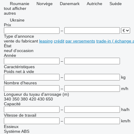
Roumanie
Norvège
Danemark
Autriche
Suède
tout afficher
autres
Ukraine
Prix
–
Type d'annonce
vente
du fabricant
leasing
crédit
par versements
trade-in ( échange 
État
neuf
d'occasion
Année
–
Caractéristiques
Poids net à vide
–
kg
Nombre d'heures
–
m/h
Longueur du tuyau d'arrosage (m)
340
350
380
420
430
650
Capacité
–
ha/h
Vitesse de travail
–
km/h
Essieux
Système ABS