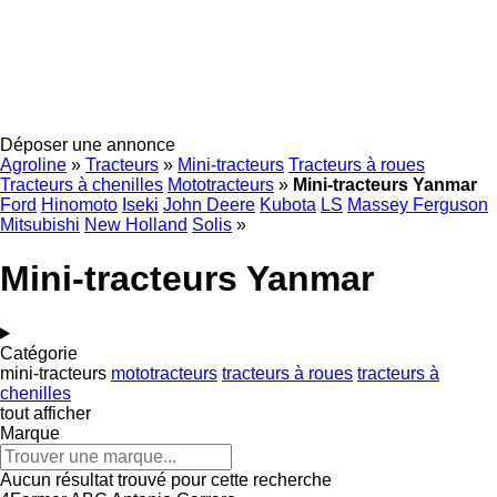
Déposer une annonce
Agroline
»
Tracteurs
»
Mini-tracteurs
Tracteurs à roues
Tracteurs à chenilles
Mototracteurs
»
Mini-tracteurs Yanmar
Ford
Hinomoto
Iseki
John Deere
Kubota
LS
Massey Ferguson
Mitsubishi
New Holland
Solis
»
Mini-tracteurs Yanmar
Catégorie
mini-tracteurs
mototracteurs
tracteurs à roues
tracteurs à
chenilles
tout afficher
Marque
Aucun résultat trouvé pour cette recherche