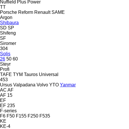
Nuffield
Plus Power
TT
Porsche
Reform
Renault
SAME
Argon
Shibaura
SD
SP
Shifeng
SF
Siromer
304
Solis
26
50
60
Steyr
Profi
TAFE
TYM
Tauros
Universal
453
Ursus
Valpadana
Volvo
YTO
Yanmar
AC
AF
AF 15
EF
EF 235
F-series
F6
F50
F155
F250
F535
KE
KE-4