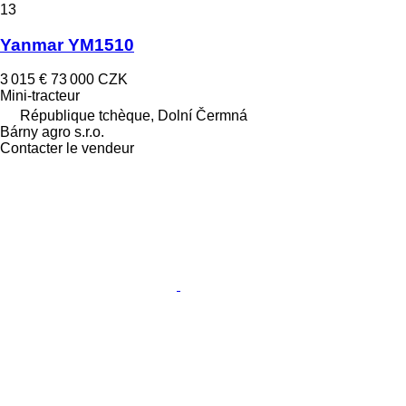
13
Yanmar YM1510
3 015 €
73 000 CZK
Mini-tracteur
République tchèque, Dolní Čermná
Bárny agro s.r.o.
Contacter le vendeur