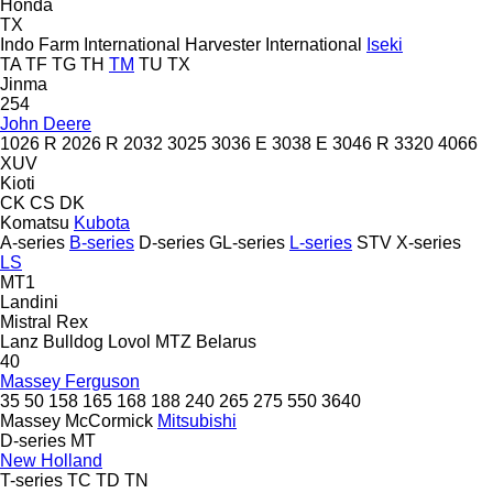
Honda
TX
Indo Farm
International Harvester
International
Iseki
TA
TF
TG
TH
TM
TU
TX
Jinma
254
John Deere
1026 R
2026 R
2032
3025
3036 E
3038 E
3046 R
3320
4066
XUV
Kioti
CK
CS
DK
Komatsu
Kubota
A-series
B-series
D-series
GL-series
L-series
STV
X-series
LS
MT1
Landini
Mistral
Rex
Lanz Bulldog
Lovol
MTZ Belarus
40
Massey Ferguson
35
50
158
165
168
188
240
265
275
550
3640
Massey
McCormick
Mitsubishi
D-series
MT
New Holland
T-series
TC
TD
TN