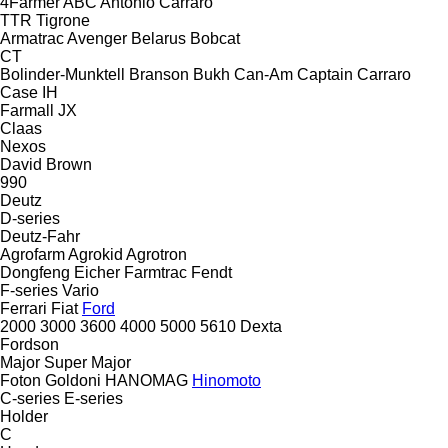
4Farmer
ABC
Antonio Carraro
TTR
Tigrone
Armatrac
Avenger
Belarus
Bobcat
CT
Bolinder-Munktell
Branson
Bukh
Can-Am
Captain
Carraro
Case IH
Farmall
JX
Claas
Nexos
David Brown
990
Deutz
D-series
Deutz-Fahr
Agrofarm
Agrokid
Agrotron
Dongfeng
Eicher
Farmtrac
Fendt
F-series
Vario
Ferrari
Fiat
Ford
2000
3000
3600
4000
5000
5610
Dexta
Fordson
Major
Super Major
Foton
Goldoni
HANOMAG
Hinomoto
C-series
E-series
Holder
C