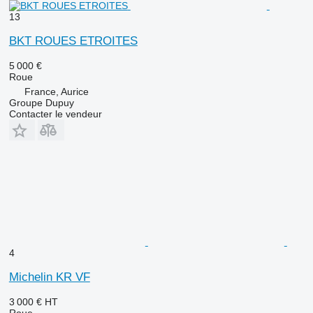
13
BKT ROUES ETROITES
5 000 €
Roue
France, Aurice
Groupe Dupuy
Contacter le vendeur
4
Michelin KR VF
3 000 €
HT
Roue