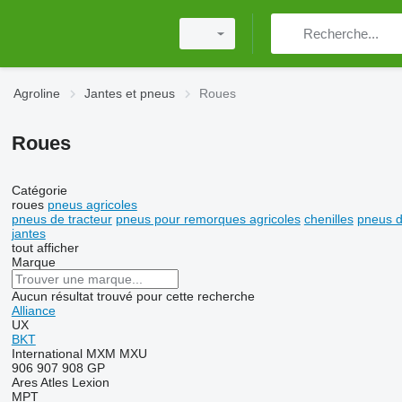
Agroline
Jantes et pneus
Roues
Roues
Catégorie
roues
pneus agricoles
pneus de tracteur
pneus pour remorques agricoles
chenilles
pneus 
jantes
tout afficher
Marque
Aucun résultat trouvé pour cette recherche
Alliance
UX
BKT
International
MXM
MXU
906
907
908
GP
Ares
Atles
Lexion
MPT