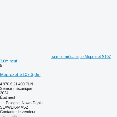
semoir mécanique Meprozet S107
3,0m neuf
5
Meprozet S107 3,0m
4 970 €
21 400 PLN
Semoir mécanique
2024
État
neuf
Pologne, Nowa Dąbia
SLAWEK-MASZ
Contacter le vendeur