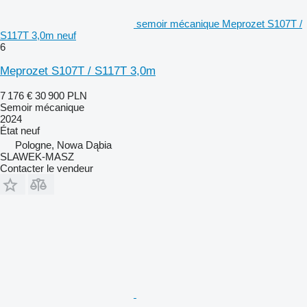
semoir mécanique Meprozet S107T /
S117T 3,0m neuf
6
Meprozet S107T / S117T 3,0m
7 176 €
30 900 PLN
Semoir mécanique
2024
État
neuf
Pologne, Nowa Dąbia
SLAWEK-MASZ
Contacter le vendeur