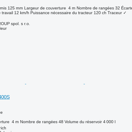
emis
125 mm
Largeur de couverture
4 m
Nombre de rangées
32
Écart
 travail
12 km/h
Puissance nécessaire du tracteur
120 ch
Traceur
✓
P spol. s r.o.
deur
400S
ue
rture
4 m
Nombre de rangées
48
Volume du réservoir
4 000 l
rich