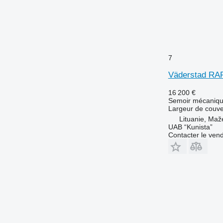
7
Väderstad RAP
16 200 €
Semoir mécaniq
Largeur de couve
Lituanie, Maže
UAB “Kunista”
Contacter le ven