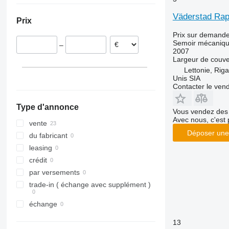
Lettonie
Väderstad Rap
Prix
Bulgarie
Prix sur demand
Slovaquie
Semoir mécaniq
–
Norvège
2007
Largeur de couve
Autriche
Lettonie, Riga
Unis SIA
Contacter le ven
Type d'annonce
Vous vendez des 
Avec nous, c'est 
vente
Déposer une
du fabricant
leasing
crédit
par versements
trade-in ( échange avec supplément )
échange
13