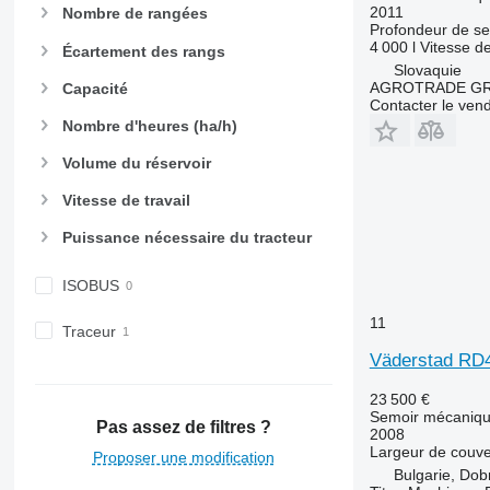
2011
Nombre de rangées
Profondeur de s
4 000 l
Vitesse de
Écartement des rangs
Slovaquie
AGROTRADE GROU
Capacité
Contacter le ven
Nombre d'heures (ha/h)
Volume du réservoir
Vitesse de travail
Puissance nécessaire du tracteur
ISOBUS
11
Traceur
Väderstad RD
23 500 €
Semoir mécaniq
Pas assez de filtres ?
2008
Largeur de couve
Proposer une modification
Bulgarie, Dob