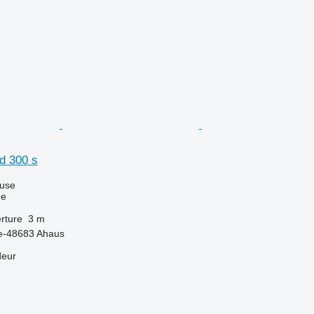
d 300 s
luse
ue
rture
3 m
e-48683 Ahaus
deur