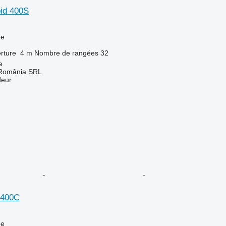
id 400S
ue
rture
4 m
Nombre de rangées
32
e
 România SRL
deur
 400C
ue