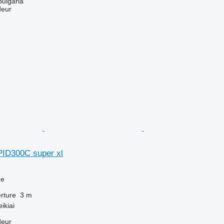
Bulgaria
deur
ID300C super xl
ue
rture
3 m
ikiai
deur