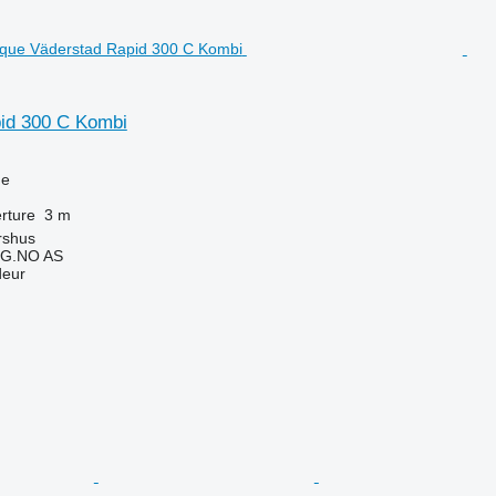
id 300 C Kombi
ue
rture
3 m
rshus
G.NO AS
deur