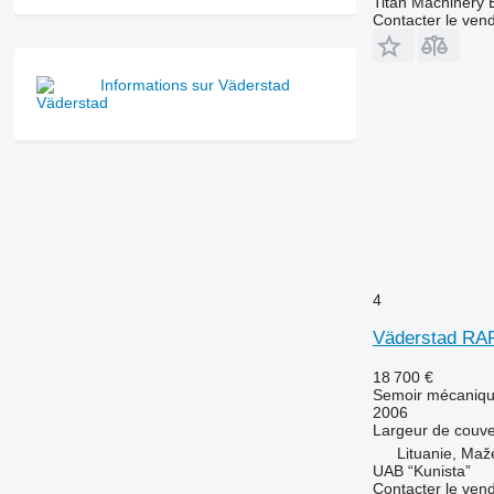
Titan Machinery 
Contacter le ven
Informations sur Väderstad
4
Väderstad RAP
18 700 €
Semoir mécaniq
2006
Largeur de couve
Lituanie, Maže
UAB “Kunista”
Contacter le ven