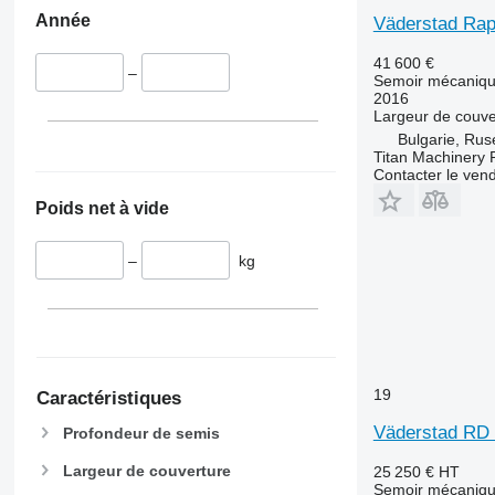
Année
Väderstad Rap
41 600 €
–
Semoir mécaniq
2016
Largeur de couve
Bulgarie, Rus
Titan Machinery
Contacter le ven
Poids net à vide
–
kg
19
Caractéristiques
Väderstad RD
Profondeur de semis
Largeur de couverture
25 250 €
HT
Semoir mécaniq