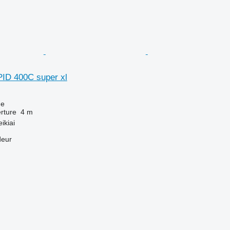
ID 400C super xl
ue
rture
4 m
ikiai
deur