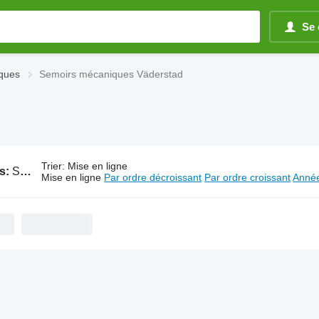
Se 
ques
Semoirs mécaniques Väderstad
Trier
:
Mise en ligne
s:
Semoirs mécaniques Väderstad
Mise en ligne
Par ordre décroissant
Par ordre croissant
Année