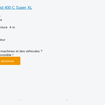
id 400 C Super XL
e
ue
rture
4 m
deur
machines et des véhicules ?
possible !
 annonce