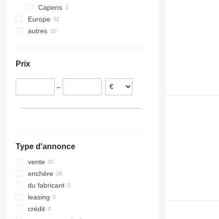
Capens
Europe
autres
Royaume-Uni
Allemagne
Colombie
Pays-Bas
Ukraine
Prix
Espagne
Belgique
–
Autriche
Suède
Danemark
tout afficher
Type d'annonce
vente
enchère
du fabricant
leasing
crédit