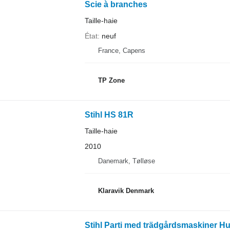
Scie à branches
Taille-haie
État
neuf
France, Capens
TP Zone
Stihl HS 81R
Taille-haie
2010
Danemark, Tølløse
Klaravik Denmark
Stihl Parti med trädgårdsmaskiner H