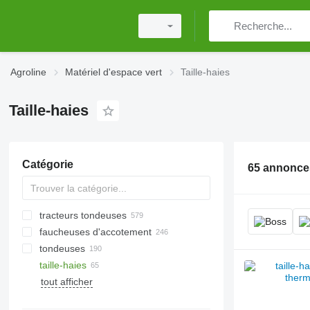
Agroline
Matériel d'espace vert
Taille-haies
Taille-haies
Catégorie
65 annonce
tracteurs tondeuses
faucheuses d'accotement
tondeuses
taille-haies
équipements de protection
individuelle
tout afficher
brouettes
sécateurs