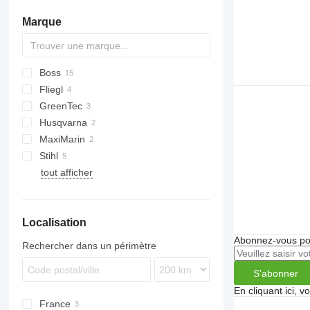
filets de protection pour jardin
Marque
pelles
ébrancheurs
jardinières d'extérieur
Boss
balais
Fliegl
CK
houes
GreenTec
autres outils de jardinage
Husqvarna
MaxiMarin
HHE
Stihl
M-series
tout afficher
HS
Localisation
Abonnez-vous pou
Rechercher dans un périmètre
S'abonner
En cliquant ici, 
France