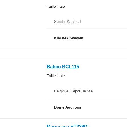
Taille-haie
Suède, Karlstad
Klaravik Sweden
Bahco BCL115
Taille-haie
Belgique, Depot Deinze
Dome Auctions
Maruyama HT238D