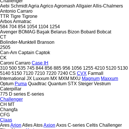
Challenger
Aebi Schmidt
Agria
Agrico
Agromash
Allgaier
Allis-Chalmers
Antonio Carraro
TTR
Tigre
Tigrone
Arbos
Armatrac
584
704
854
1054
1104
1254
Avenger
BOMAG
Başak
Belarus
Bizon
Bobard
Bobcat
CT
Bolinder-Munktell
Branson
2505
Can-Am
Captain
Captok
CK
Caroni
Carraro
Case IH
310
500
535
745
844
856
885
956
1056
1255
4210
5120
5130
5140
5150
7120
7210
7220
7240
CS
CVX
Farmall
International
JX
Luxxum
MX
MXM
MXU
Magnum
Maxxum
Optum
Puma
Quadtrac
Quantum
STX
Steiger
Vestrum
Caterpillar
775
D series
E-series
Challenger
CH
MT
Changfa
CFG
Claas
Ares
Arion
Atles
Atos
Axion
Axos
C-series
Celtis
Challenger