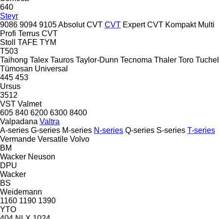
640
Steyr
9086
9094
9105
Absolut CVT
CVT
Expert CVT
Kompakt
Multi
Profi
Terrus CVT
Stoll
TAFE
TYM
T503
Taihong
Talex
Tauros
Taylor-Dunn
Tecnoma
Thaler
Toro
Tuchel
Tümosan
Universal
445
453
Ursus
3512
VST
Valmet
605
840
6200
6300
8400
Valpadana
Valtra
A-series
G-series
M-series
N-series
Q-series
S-series
T-series
Vermande
Versatile
Volvo
BM
Wacker Neuson
DPU
Wacker
BS
Weidemann
1160
1190
1390
YTO
404
NLX 1024