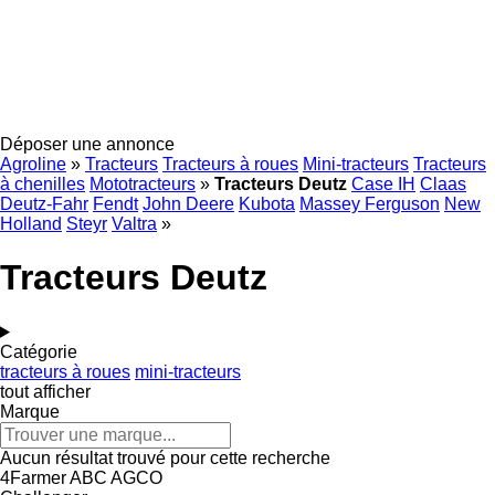
Déposer une annonce
Agroline
»
Tracteurs
Tracteurs à roues
Mini-tracteurs
Tracteurs
à chenilles
Mototracteurs
»
Tracteurs Deutz
Case IH
Claas
Deutz-Fahr
Fendt
John Deere
Kubota
Massey Ferguson
New
Holland
Steyr
Valtra
»
Tracteurs Deutz
Catégorie
tracteurs à roues
mini-tracteurs
tout afficher
Marque
Aucun résultat trouvé pour cette recherche
4Farmer
ABC
AGCO