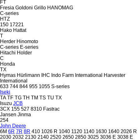
FT
Fresia
Goldoni
Grillo
HANOMAG
C-series
HTZ
150
17221
Hako
Hattat
T
Herder
Hinomoto
C-series
E-series
Hitachi
Holder
C
Honda
TX
Hymas
Hürlimann
IHC
Indo Farm
International Harvester
International
633
744
844
955
1055
S-series
Iseki
TA
TF
TG
TH
TM
TS
TU
TX
Isuzu
JCB
3CX
155
527
8310
Fastrac
Jansen
Jinma
254
John Deere
6M
6R
7R
8R
410
1026 R
1040
1120
1140
1630
1640
2026 R
2030
2032
2130
2140
2520
2650
2850
3025
3036 E
3038 E