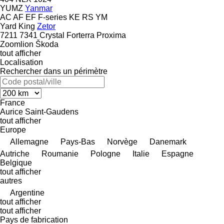
YUMZ
Yanmar
AC
AF
EF
F-series
KE
RS
YM
Yard King
Zetor
7211
7341
Crystal
Forterra
Proxima
Zoomlion
Škoda
tout afficher
Localisation
Rechercher dans un périmètre
France
Aurice
Saint-Gaudens
tout afficher
Europe
Allemagne
Pays-Bas
Norvège
Danemark
Autriche
Roumanie
Pologne
Italie
Espagne
Belgique
tout afficher
autres
Argentine
tout afficher
tout afficher
Pays de fabrication