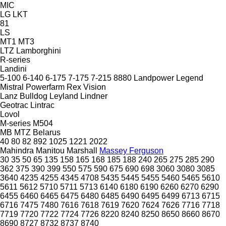
MIC
LG
LKT
81
LS
MT1
MT3
LTZ
Lamborghini
R-series
Landini
5-100
6-140
6-175
7-175
7-215
8880
Landpower
Legend
Mistral
Powerfarm
Rex
Vision
Lanz Bulldog
Leyland
Lindner
Geotrac
Lintrac
Lovol
M-series
M504
MB
MTZ Belarus
40
80
82
892
1025
1221
2022
Mahindra
Manitou
Marshall
Massey Ferguson
30
35
50
65
135
158
165
168
185
188
240
265
275
285
290
362
375
390
399
550
575
590
675
690
698
3060
3080
3085
3640
4235
4255
4345
4708
5435
5445
5455
5460
5465
5610
5611
5612
5710
5711
5713
6140
6180
6190
6260
6270
6290
6455
6460
6465
6475
6480
6485
6490
6495
6499
6713
6715
6716
7475
7480
7616
7618
7619
7620
7624
7626
7716
7718
7719
7720
7722
7724
7726
8220
8240
8250
8650
8660
8670
8690
8727
8732
8737
8740