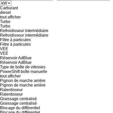
Carburant
diesel
tout afficher
Turbo
Turbo
Refroidisseur intermédiaire
Refroidisseur intermédiaire
Filtre à particules
Filtre à particules
VEE
VEE
Réservoir AdBlue
Réservoir AdBlue
Type de boîte de vitesses
PowerShift
boîte manuelle
tout afficher
Pignon de marche arrière
Pignon de marche arrière
Ralentisseur
Ralentisseur
Graissage centralisé
Graissage centralisé
Blocage du différentiel
Blocage du différentiel