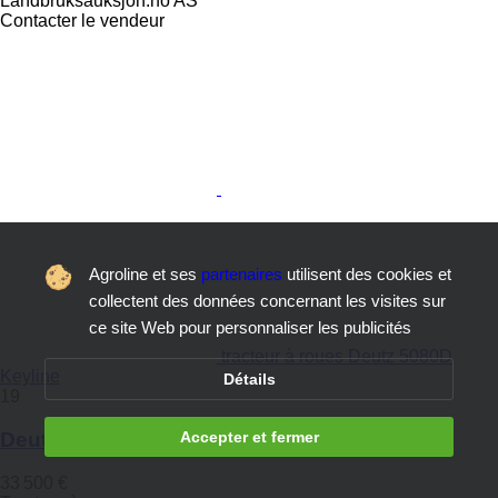
Landbruksauksjon.no AS
Contacter le vendeur
Agroline et ses
partenaires
utilisent des cookies et
collectent des données concernant les visites sur
ce site Web pour personnaliser les publicités
tracteur à roues Deutz 5080D
Keyline
Détails
19
Deutz 5080D Keyline
Accepter et fermer
33 500 €