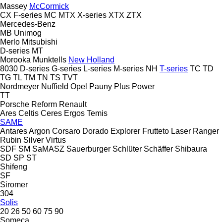
Massey
McCormick
CX
F-series
MC
MTX
X-series
XTX
ZTX
Mercedes-Benz
MB
Unimog
Merlo
Mitsubishi
D-series
MT
Morooka
Munktells
New Holland
8030
D-series
G-series
L-series
M-series
NH
T-series
TC
TD
TG
TL
TM
TN
TS
TVT
Nordmeyer
Nuffield
Opel
Pauny
Plus Power
TT
Porsche
Reform
Renault
Ares
Celtis
Ceres
Ergos
Temis
SAME
Antares
Argon
Corsaro
Dorado
Explorer
Frutteto
Laser
Ranger
Rubin
Silver
Virtus
SDF
SM
SaMASZ
Sauerburger
Schlüter
Schäffer
Shibaura
SD
SP
ST
Shifeng
SF
Siromer
304
Solis
20
26
50
60
75
90
Someca