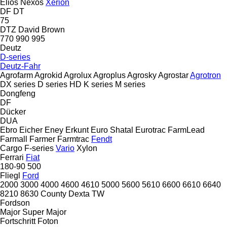
Elios
Nexos
Xerion
DF
DT
75
DTZ
David Brown
770
990
995
Deutz
D-series
Deutz-Fahr
Agrofarm
Agrokid
Agrolux
Agroplus
Agrosky
Agrostar
Agrotron
DX series
D series
HD
K series
M series
Dongfeng
DF
Dücker
DUA
Ebro
Eicher
Eney
Erkunt
Euro Shatal
Eurotrac
FarmLead
Farmall
Farmer
Farmtrac
Fendt
Cargo
F-series
Vario
Xylon
Ferrari
Fiat
180-90
500
Fliegl
Ford
2000
3000
4000
4600
4610
5000
5600
5610
6600
6610
6640
8210
8630
County
Dexta
TW
Fordson
Major
Super Major
Fortschritt
Foton