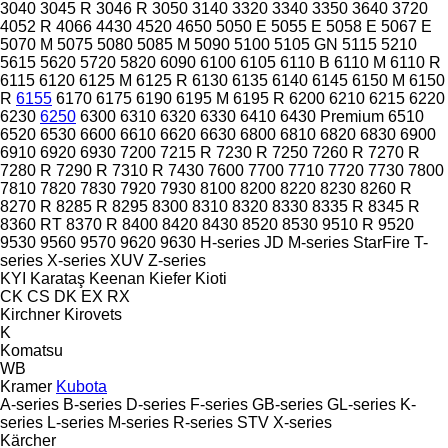
3040
3045 R
3046 R
3050
3140
3320
3340
3350
3640
3720
4052 R
4066
4430
4520
4650
5050 E
5055 E
5058 E
5067 E
5070 M
5075
5080
5085 M
5090
5100
5105 GN
5115
5210
5615
5620
5720
5820
6090
6100
6105
6110 B
6110 M
6110 R
6115
6120
6125 M
6125 R
6130
6135
6140
6145
6150 M
6150
R
6155
6170
6175
6190
6195 M
6195 R
6200
6210
6215
6220
6230
6250
6300
6310
6320
6330
6410
6430 Premium
6510
6520
6530
6600
6610
6620
6630
6800
6810
6820
6830
6900
6910
6920
6930
7200
7215 R
7230 R
7250
7260 R
7270 R
7280 R
7290 R
7310 R
7430
7600
7700
7710
7720
7730
7800
7810
7820
7830
7920
7930
8100
8200
8220
8230
8260 R
8270 R
8285 R
8295
8300
8310
8320
8330
8335 R
8345 R
8360 RT
8370 R
8400
8420
8430
8520
8530
9510 R
9520
9530
9560
9570
9620
9630
H-series
JD
M-series
StarFire
T-
series
X-series
XUV
Z-series
KYI
Karataş
Keenan
Kiefer
Kioti
CK
CS
DK
EX
RX
Kirchner
Kirovets
K
Komatsu
WB
Kramer
Kubota
A-series
B-series
D-series
F-series
GB-series
GL-series
K-
series
L-series
M-series
R-series
STV
X-series
Kärcher