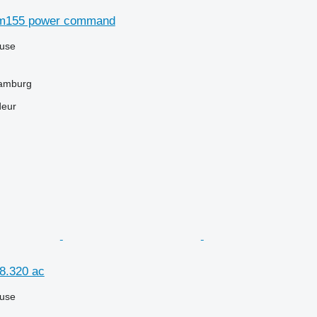
tm155 power command
luse
Hamburg
deur
8.320 ac
luse