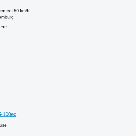
acement
50 km/h
Hamburg
deur
5-100ec
luse