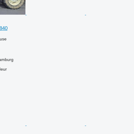
840
luse
Hamburg
deur