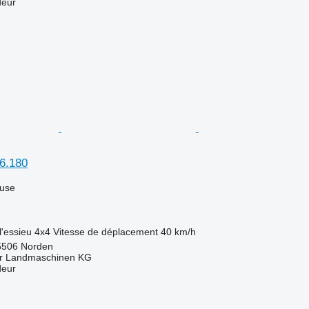
deur
6.180
luse
l'essieu
4x4
Vitesse de déplacement
40 km/h
6506 Norden
er Landmaschinen KG
deur