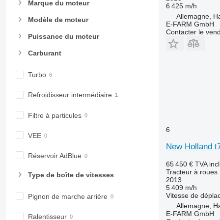
8370 R
Marque du moteur
6 425 m/h
8400
Allemagne, 
Modèle de moteur
E-FARM GmbH
8420
Contacter le ven
9620
Puissance du moteur
H-series
Carburant
M-series
X-series
Turbo
XUV
Refroidisseur intermédiaire
Filtre à particules
6
VEE
New Holland t
Réservoir AdBlue
65 450 €
TVA inc
Tracteur à roues
Type de boîte de vitesses
2013
5 409 m/h
Vitesse de dépl
Pignon de marche arrière
Allemagne, 
E-FARM GmbH
Ralentisseur