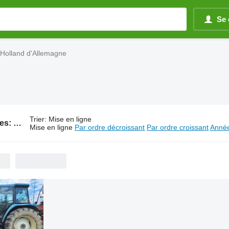
Se 
Holland d'Allemagne
Trier
:
Mise en ligne
387 annonces:
Tracteurs New Holland d'Allemagne
Mise en ligne
Par ordre décroissant
Par ordre croissant
Année