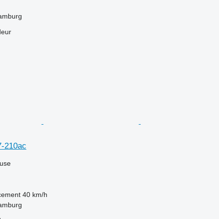
Hamburg
deur
7-210ac
luse
acement
40 km/h
Hamburg