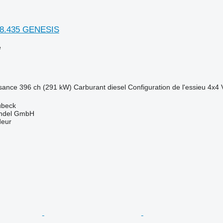
T8.435 GENESIS
e
sance
396 ch (291 kW)
Carburant
diesel
Configuration de l'essieu
4x4
übeck
ndel GmbH
deur