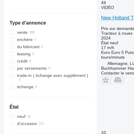
6110 M
8690
49
VIDÉO
6110 R
8727
6115
8732
New Holland 
6120
8740
Type d'annonce
Prix sur demand
6125 R
vente
Tracteur à roues
6130
2024
enchère
État
neuf
6135
du fabricant
17 m/h
6140
Euro
Euro 5
Puis
leasing
tours/minute
6145
crédit
Allemagne, L
6150 M
Buchhammer Ha
par versements
6150 R
Contacter le ven
trade-in ( échange avec supplément )
6155
6170
échange
6175
6190
État
6195 M
6195 R
neuf
6210
d'occasion
6215
10