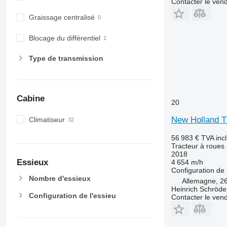
Contacter le ven
Graissage centralisé
Blocage du différentiel
Type de transmission
Cabine
20
New Holland T
Climatiseur
56 983 €
TVA inc
Tracteur à roues
2018
Essieux
4 654 m/h
Configuration de 
Nombre d'essieux
Allemagne, 2
Heinrich Schröd
Configuration de l'essieu
Contacter le ven