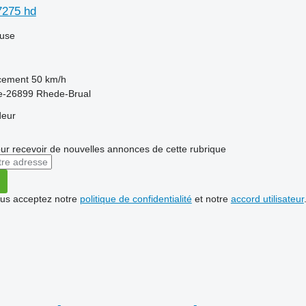
7275 hd
luse
acement
50 km/h
e-26899 Rhede-Brual
deur
r recevoir de nouvelles annonces de cette rubrique
vous acceptez notre
politique de confidentialité
et notre
accord utilisateur