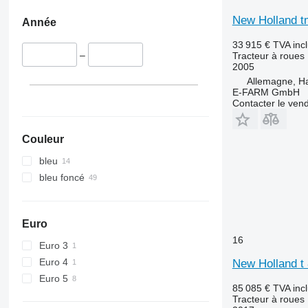
6220
New Holland 
Année
6230
6250
33 915 €
TVA inc
–
Tracteur à roues
6300
2005
6330
Allemagne, 
6600
E-FARM GmbH
Contacter le ven
6610
6620
Couleur
6630
6810
bleu
6830
bleu foncé
6910
6920
6930
Euro
7215 R
16
Euro 3
7230 R
Euro 4
New Holland t 
7250
Euro 5
7260 R
85 085 €
TVA inc
Tracteur à roues
7270 R