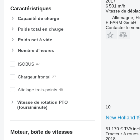
2017
7280 R
6 501 m/h
Caractéristiques
Vitesse de dépl
7290 R
Allemagne, 
Capacité de charge
7310 R
E-FARM GmbH
Contacter le ven
7430
Poids total en charge
7700
Poids net à vide
7720
Nombre d'heures
7730
7830
ISOBUS
7930
8200
Chargeur frontal
8270 R
8285 R
Attelage trois-points
8295
Vitesse de rotation PTO
8310
10
(tours/minute)
8320
New Holland t
8335 R
8345 R
51 170 €
TVA inc
Moteur, boîte de vitesses
8360 RT
Tracteur à roues
2018