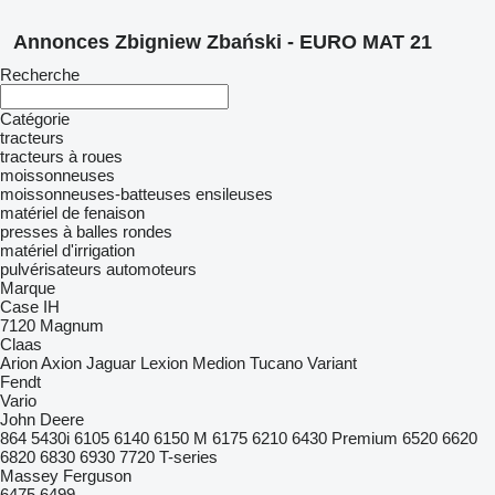
Annonces Zbigniew Zbański - EURO MAT 21
Recherche
Catégorie
tracteurs
tracteurs à roues
moissonneuses
moissonneuses-batteuses
ensileuses
matériel de fenaison
presses à balles rondes
matériel d'irrigation
pulvérisateurs automoteurs
Marque
Case IH
7120
Magnum
Claas
Arion
Axion
Jaguar
Lexion
Medion
Tucano
Variant
Fendt
Vario
John Deere
864
5430i
6105
6140
6150 M
6175
6210
6430 Premium
6520
6620
6820
6830
6930
7720
T-series
Massey Ferguson
6475
6499