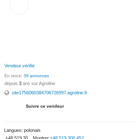
Vendeur vérifié
En stock:
39 annonces
depuis
3
ans sur Agroline
site1756060384706726997.agroline.fr
Suivre ce vendeur
Langues:
polonais
+48 519 30...
Montrer
+48 519 300 452