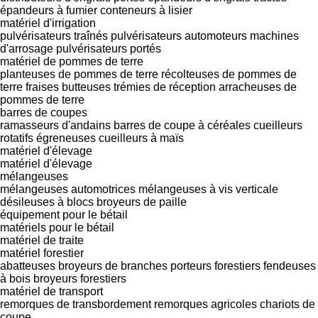
épandeurs à fumier
conteneurs à lisier
matériel d'irrigation
pulvérisateurs traînés
pulvérisateurs automoteurs
machines
d'arrosage
pulvérisateurs portés
matériel de pommes de terre
planteuses de pommes de terre
récolteuses de pommes de
terre
fraises butteuses
trémies de réception
arracheuses de
pommes de terre
barres de coupes
ramasseurs d'andains
barres de coupe à céréales
cueilleurs
rotatifs
égreneuses
cueilleurs à maïs
matériel d'élevage
matériel d'élevage
mélangeuses
mélangeuses automotrices
mélangeuses à vis verticale
désileuses à blocs
broyeurs de paille
équipement pour le bétail
matériels pour le bétail
matériel de traite
matériel forestier
abatteuses
broyeurs de branches
porteurs forestiers
fendeuses
à bois
broyeurs forestiers
matériel de transport
remorques de transbordement
remorques agricoles
chariots de
coupe