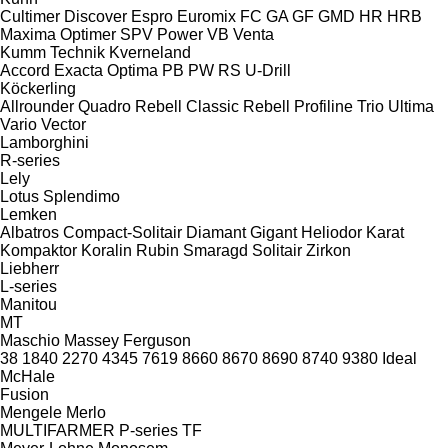
Cultimer
Discover
Espro
Euromix
FC
GA
GF
GMD
HR
HRB
Maxima
Optimer
SPV Power
VB
Venta
Kumm Technik
Kverneland
Accord
Exacta
Optima
PB
PW
RS
U-Drill
Köckerling
Allrounder
Quadro
Rebell Classic
Rebell Profiline
Trio
Ultima
Vario
Vector
Lamborghini
R-series
Lely
Lotus
Splendimo
Lemken
Albatros
Compact-Solitair
Diamant
Gigant
Heliodor
Karat
Kompaktor
Koralin
Rubin
Smaragd
Solitair
Zirkon
Liebherr
L-series
Manitou
MT
Maschio
Massey Ferguson
38
1840
2270
4345
7619
8660
8670
8690
8740
9380
Ideal
McHale
Fusion
Mengele
Merlo
MULTIFARMER
P-series
TF