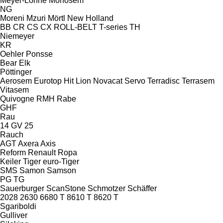
Meyer-Lohne
Monosem
NG
Moreni
Mzuri
Mörtl
New Holland
BB
CR
CS
CX
ROLL-BELT
T-series
TH
Niemeyer
KR
Oehler
Ponsse
Bear
Elk
Pöttinger
Aerosem
Eurotop
Hit
Lion
Novacat
Servo
Terradisc
Terrasem
Vitasem
Quivogne
RMH
Rabe
GHF
Rau
14 GV 25
Rauch
AGT
Axera
Axis
Reform
Renault
Ropa
Keiler
Tiger
euro-Tiger
SMS
Samon
Samson
PG
TG
Sauerburger
ScanStone
Schmotzer
Schäffer
2028
2630
6680 T
8610 T
8620 T
Sgariboldi
Gulliver