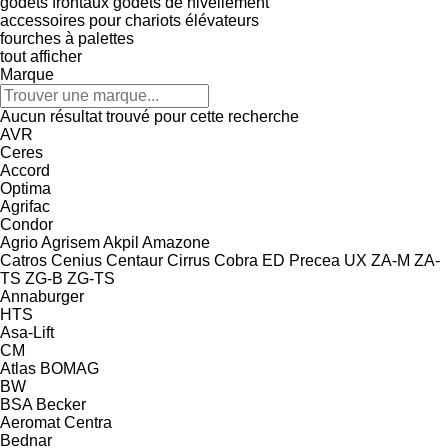
godets frontaux
godets de nivellement
accessoires pour chariots élévateurs
fourches à palettes
tout afficher
Marque
Aucun résultat trouvé pour cette recherche
AVR
Ceres
Accord
Optima
Agrifac
Condor
Agrio
Agrisem
Akpil
Amazone
Catros
Cenius
Centaur
Cirrus
Cobra
ED
Precea
UX
ZA-M
ZA-
TS
ZG-B
ZG-TS
Annaburger
HTS
Asa-Lift
CM
Atlas
BOMAG
BW
BSA
Becker
Aeromat
Centra
Bednar