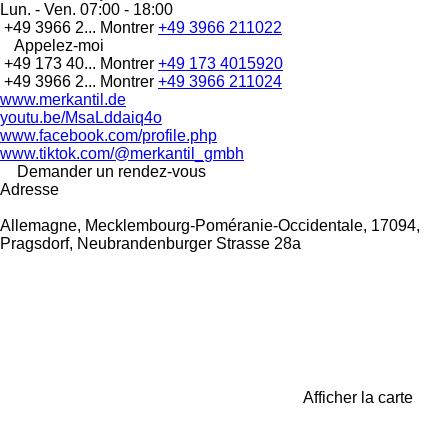
Lun. - Ven.
07:00 - 18:00
+49 3966 2...
Montrer
+49 3966 211022
Appelez-moi
+49 173 40...
Montrer
+49 173 4015920
+49 3966 2...
Montrer
+49 3966 211024
www.merkantil.de
youtu.be/MsaLddaiq4o
www.facebook.com/profile.php
www.tiktok.com/@merkantil_gmbh
Demander un rendez-vous
Adresse
Allemagne, Mecklembourg-Poméranie-Occidentale, 17094,
Pragsdorf, Neubrandenburger Strasse 28a
Afficher la carte