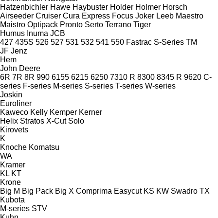
Hatzenbichler
Hawe
Haybuster
Holder
Holmer
Horsch
Airseeder
Cruiser
Cura
Express
Focus
Joker
Leeb
Maestro
Maistro
Optipack
Pronto
Serto
Terrano
Tiger
Humus
Inuma
JCB
427
435S
526
527
531
532
541
550
Fastrac
S-Series
TM
JF
Jenz
Hem
John Deere
6R
7R
8R
990
6155
6215
6250
7310 R
8300
8345 R
9620
C-
series
F-series
M-series
S-series
T-series
W-series
Joskin
Euroliner
Kaweco
Kelly
Kemper
Kerner
Helix
Stratos
X-Cut Solo
Kirovets
K
Knoche
Komatsu
WA
Kramer
KL
KT
Krone
Big M
Big Pack
Big X
Comprima
Easycut
KS
KW
Swadro
TX
Kubota
M-series
STV
Kuhn