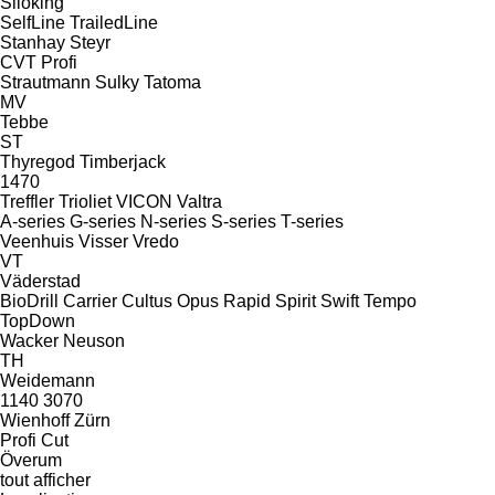
Siloking
SelfLine
TrailedLine
Stanhay
Steyr
CVT
Profi
Strautmann
Sulky
Tatoma
MV
Tebbe
ST
Thyregod
Timberjack
1470
Treffler
Trioliet
VICON
Valtra
A-series
G-series
N-series
S-series
T-series
Veenhuis
Visser
Vredo
VT
Väderstad
BioDrill
Carrier
Cultus
Opus
Rapid
Spirit
Swift
Tempo
TopDown
Wacker Neuson
TH
Weidemann
1140
3070
Wienhoff
Zürn
Profi Cut
Överum
tout afficher