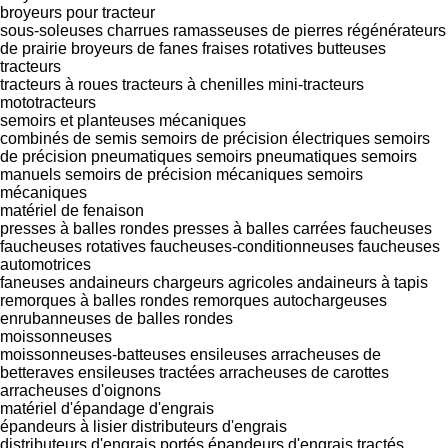
broyeurs pour tracteur
sous-soleuses
charrues
ramasseuses de pierres
régénérateurs
de prairie
broyeurs de fanes
fraises rotatives
butteuses
tracteurs
tracteurs à roues
tracteurs à chenilles
mini-tracteurs
mototracteurs
semoirs et planteuses mécaniques
combinés de semis
semoirs de précision électriques
semoirs
de précision pneumatiques
semoirs pneumatiques
semoirs
manuels
semoirs de précision mécaniques
semoirs
mécaniques
matériel de fenaison
presses à balles rondes
presses à balles carrées
faucheuses
faucheuses rotatives
faucheuses-conditionneuses
faucheuses
automotrices
faneuses
andaineurs
chargeurs agricoles
andaineurs à tapis
remorques à balles rondes
remorques autochargeuses
enrubanneuses de balles rondes
moissonneuses
moissonneuses-batteuses
ensileuses
arracheuses de
betteraves
ensileuses tractées
arracheuses de carottes
arracheuses d'oignons
matériel d'épandage d'engrais
épandeurs à lisier
distributeurs d'engrais
distributeurs d'engrais portés
épandeurs d'engrais tractés