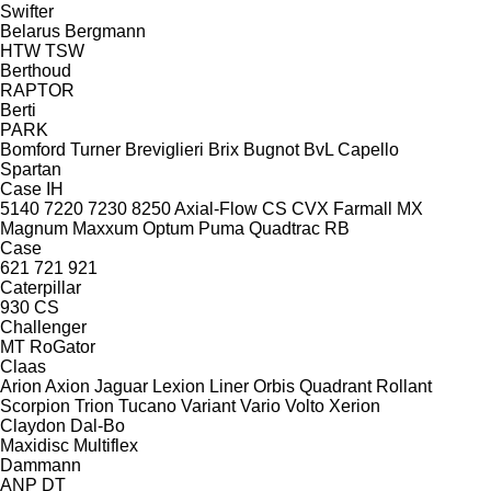
Swifter
Belarus
Bergmann
HTW
TSW
Berthoud
RAPTOR
Berti
PARK
Bomford Turner
Breviglieri
Brix
Bugnot
BvL
Capello
Spartan
Case IH
5140
7220
7230
8250
Axial-Flow
CS
CVX
Farmall
MX
Magnum
Maxxum
Optum
Puma
Quadtrac
RB
Case
621
721
921
Caterpillar
930
CS
Challenger
MT
RoGator
Claas
Arion
Axion
Jaguar
Lexion
Liner
Orbis
Quadrant
Rollant
Scorpion
Trion
Tucano
Variant
Vario
Volto
Xerion
Claydon
Dal-Bo
Maxidisc
Multiflex
Dammann
ANP
DT