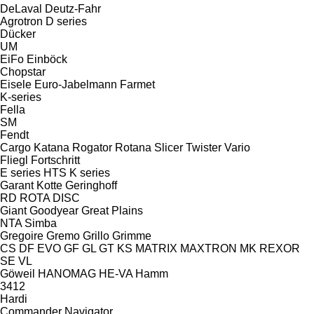
DeLaval
Deutz-Fahr
Agrotron
D series
Dücker
UM
EiFo
Einböck
Chopstar
Eisele
Euro-Jabelmann
Farmet
K-series
Fella
SM
Fendt
Cargo
Katana
Rogator
Rotana
Slicer
Twister
Vario
Fliegl
Fortschritt
E series
HTS
K series
Garant Kotte
Geringhoff
RD
ROTA DISC
Giant
Goodyear
Great Plains
NTA
Simba
Gregoire
Gremo
Grillo
Grimme
CS
DF
EVO
GF
GL
GT
KS
MATRIX
MAXTRON
MK
REXOR
SE
VL
Göweil
HANOMAG
HE-VA
Hamm
3412
Hardi
Commander
Navigator