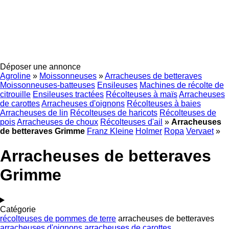
Déposer une annonce
Agroline
»
Moissonneuses
»
Arracheuses de betteraves
Moissonneuses-batteuses
Ensileuses
Machines de récolte de
citrouille
Ensileuses tractées
Récolteuses à maïs
Arracheuses
de carottes
Arracheuses d'oignons
Récolteuses à baies
Arracheuses de lin
Récolteuses de haricots
Récolteuses de
pois
Arracheuses de choux
Récolteuses d'ail
»
Arracheuses
de betteraves Grimme
Franz Kleine
Holmer
Ropa
Vervaet
»
Arracheuses de betteraves
Grimme
Catégorie
récolteuses de pommes de terre
arracheuses de betteraves
arracheuses d'oignons
arracheuses de carottes