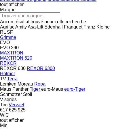
tout afficher
Marque
Aucun résultat trouvé pour cette recherche
Agrifac
Amity
Asa-Lift
Edenhall
Franquet
Franz Kleine
RL
SF
Grimme
EVO
EVO 290
MAXTRON
MAXTRON 620
REXOR
REXOR 630
REXOR 6300
Holmer
TV
Terra
Lemken
Moreau
Ropa
Maus
Panther
Tiger
euro-Maus
euro-Tiger
Schmotzer
Stoll
V-series
Tim
Vervaet
617
625
925
WIC
tout afficher
Mini