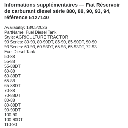
Informations supplémentaires — Fiat Réservoir
de carburant diesel série 880, 88, 90, 93, 94,
référence 5127140
Availability: 18/05/2026
PartName: Fuel Diesel Tank
Style: AGRICULTURE TRACTOR
90 Series: 80-90, 80-90DT, 85-90, 85-90DT, 90-90
93 Series: 60-93, 60-93DT, 65-93, 65-93DT, 72-93
Fuel Diesel Tank
50-88
55-88
55-88DT
60-88
60-88DT
65-88
65-88DT
70-88
70-88DT
80-88
80-88DT
90-90DT
100-90
100-90DT
110-90