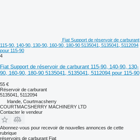
Fiat Support de réservoir de carburant
115-90, 140-90, 130-90, 160-90, 180-90 5135041, 5135041, 5112094
pour 115-90
4
Fiat Support de réservoir de carburant 115-90, 140-90, 130-
90, 160-90, 180-90 5135041, 5135041, 5112094 pour 115-90
55 €
Réservoir de carburant
5135041, 5112094
Irlande, Courtmacsherry
COURTMACSHERRY MACHINERY LTD
Contacter le vendeur
Abonnez-vous pour recevoir de nouvelles annonces de cette
rubrique
réservoirs de carburant
Fiat