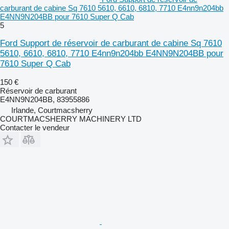
carburant de cabine Sq 7610 5610, 6610, 6810, 7710 E4nn9n204bb
E4NN9N204BB pour 7610 Super Q Cab
5
Ford Support de réservoir de carburant de cabine Sq 7610
5610, 6610, 6810, 7710 E4nn9n204bb E4NN9N204BB pour
7610 Super Q Cab
150 €
Réservoir de carburant
E4NN9N204BB, 83955886
Irlande, Courtmacsherry
COURTMACSHERRY MACHINERY LTD
Contacter le vendeur