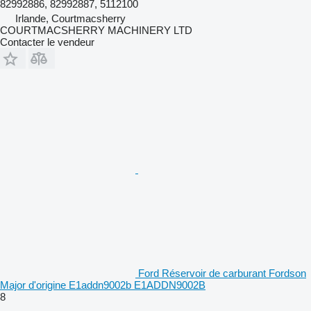
82992886, 82992887, 5112100
Irlande, Courtmacsherry
COURTMACSHERRY MACHINERY LTD
Contacter le vendeur
Ford Réservoir de carburant Fordson
Major d'origine E1addn9002b E1ADDN9002B
8