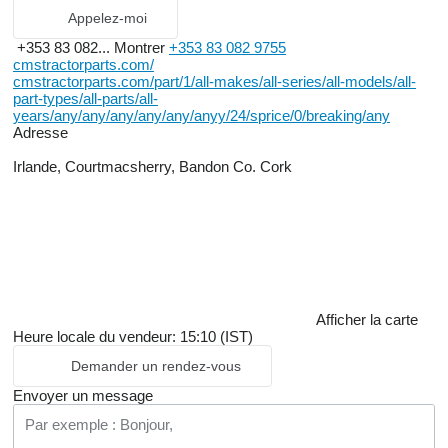
Appelez-moi
+353 83 082...
Montrer
+353 83 082 9755
cmstractorparts.com/
cmstractorparts.com/part/1/all-makes/all-series/all-models/all-
part-types/all-parts/all-
years/any/any/any/any/any/anyy/24/sprice/0/breaking/any
Adresse
Irlande, Courtmacsherry, Bandon Co. Cork
Afficher la carte
Heure locale du vendeur: 15:10 (IST)
Demander un rendez-vous
Envoyer un message