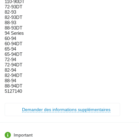
110-90DT
72-93DT
82-93
82-93DT
88-93
88-93DT
94 Series
60-94
60-94DT
65-94
65-94DT
72-94
72-94DT
82-94
82-94DT
88-94
88-94DT
5127140
Demander des informations supplémentaires
Important