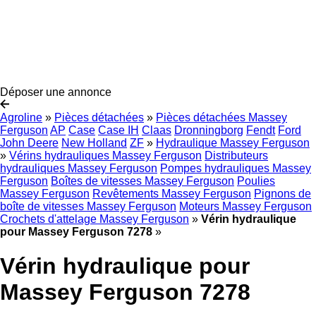
Déposer une annonce
Agroline
»
Pièces détachées
»
Pièces détachées Massey
Ferguson
AP
Case
Case IH
Claas
Dronningborg
Fendt
Ford
John Deere
New Holland
ZF
»
Hydraulique Massey Ferguson
»
Vérins hydrauliques Massey Ferguson
Distributeurs
hydrauliques Massey Ferguson
Pompes hydrauliques Massey
Ferguson
Boîtes de vitesses Massey Ferguson
Poulies
Massey Ferguson
Revêtements Massey Ferguson
Pignons de
boîte de vitesses Massey Ferguson
Moteurs Massey Ferguson
Crochets d'attelage Massey Ferguson
»
Vérin hydraulique
pour Massey Ferguson 7278
»
Vérin hydraulique pour
Massey Ferguson 7278