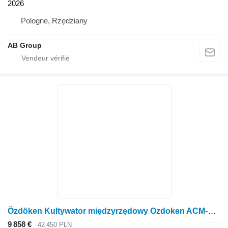
2026
Pologne, Rzędziany
AB Group
Özdöken Kultywator międzyrzędowy Ozdoken ACM-K13
9 858 €
42 450 PLN