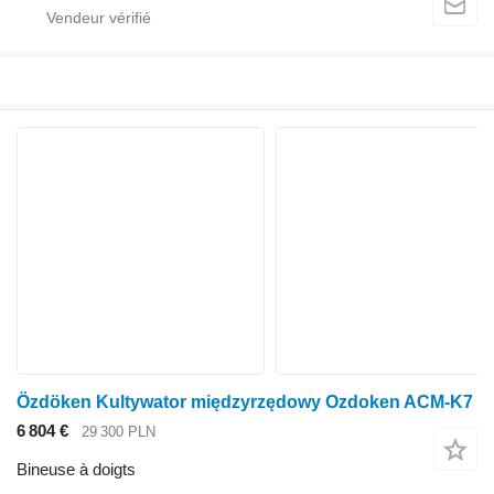
Özdöken Kultywator międzyrzędowy Ozdoken ACM-K7
6 804 €
29 300 PLN
Bineuse à doigts