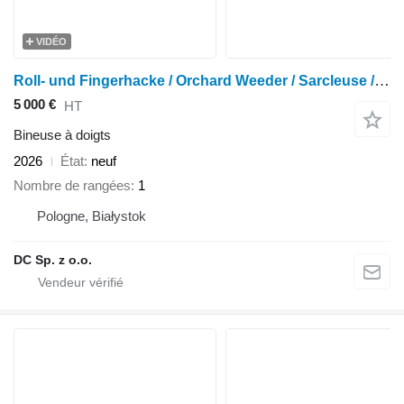
VIDÉO
Roll- und Fingerhacke / Orchard Weeder / Sarcleuse / Pielnik
5 000 €
HT
Bineuse à doigts
2026
État
neuf
Nombre de rangées
1
Pologne, Białystok
DC Sp. z o.o.