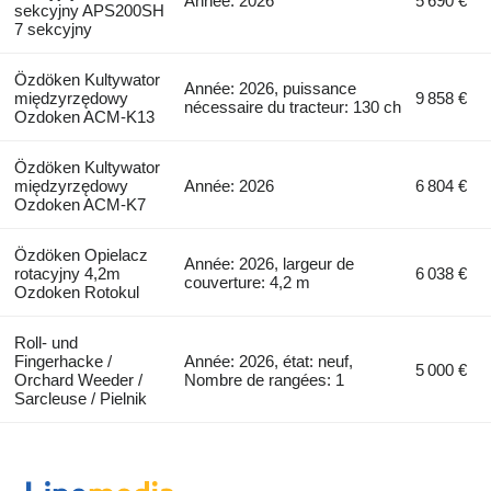
Année: 2026
5 690 €
sekcyjny APS200SH
7 sekcyjny
Özdöken Kultywator
Année: 2026, puissance
międzyrzędowy
9 858 €
nécessaire du tracteur: 130 ch
Ozdoken ACM-K13
Özdöken Kultywator
międzyrzędowy
Année: 2026
6 804 €
Ozdoken ACM-K7
Özdöken Opielacz
Année: 2026, largeur de
rotacyjny 4,2m
6 038 €
couverture: 4,2 m
Ozdoken Rotokul
Roll- und
Fingerhacke /
Année: 2026, état: neuf,
5 000 €
Orchard Weeder /
Nombre de rangées: 1
Sarcleuse / Pielnik