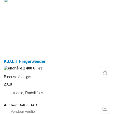
K.U.L.T Fingerweeder
2 400 €
HT
Bineuse à doigts
2018
Lituanie, Radviliškis
Auction Baltic UAB