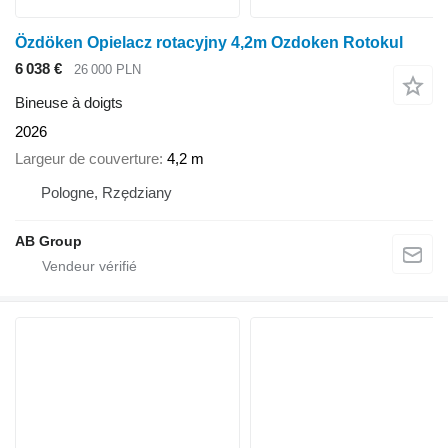
Özdöken Opielacz rotacyjny 4,2m Ozdoken Rotokul
6 038 €
26 000 PLN
Bineuse à doigts
2026
Largeur de couverture
4,2 m
Pologne, Rzędziany
AB Group