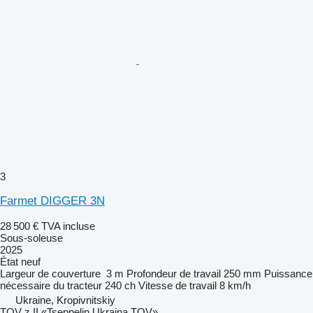
3
Farmet DIGGER 3N
28 500 €
TVA incluse
Sous-soleuse
2025
État
neuf
Largeur de couverture
3 m
Profondeur de travail
250 mm
Puissance
nécessaire du tracteur
240 ch
Vitesse de travail
8 km/h
Ukraine, Kropivnitskiy
TOV z II «Tseppelin Ukraina TOV»