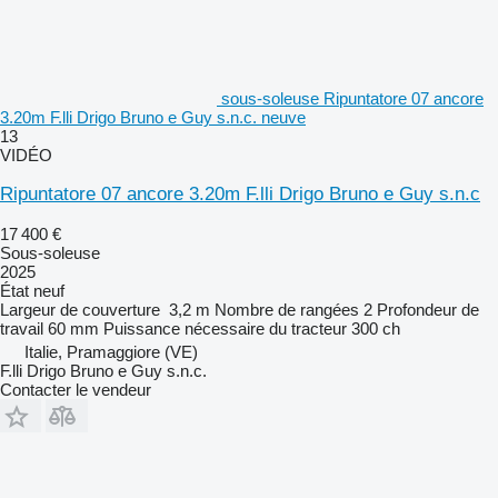
sous-soleuse Ripuntatore 07 ancore
3.20m F.lli Drigo Bruno e Guy s.n.c. neuve
13
VIDÉO
Ripuntatore 07 ancore 3.20m F.lli Drigo Bruno e Guy s.n.c
17 400 €
Sous-soleuse
2025
État
neuf
Largeur de couverture
3,2 m
Nombre de rangées
2
Profondeur de
travail
60 mm
Puissance nécessaire du tracteur
300 ch
Italie, Pramaggiore (VE)
F.lli Drigo Bruno e Guy s.n.c.
Contacter le vendeur