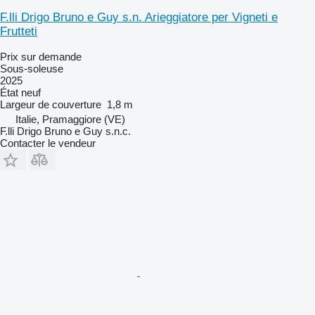
F.lli Drigo Bruno e Guy s.n. Arieggiatore per Vigneti e
Frutteti
Prix sur demande
Sous-soleuse
2025
État
neuf
Largeur de couverture
1,8 m
Italie, Pramaggiore (VE)
F.lli Drigo Bruno e Guy s.n.c.
Contacter le vendeur