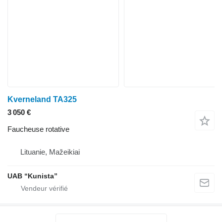
Kverneland TA325
3 050 €
Faucheuse rotative
Lituanie, Mažeikiai
UAB “Kunista”