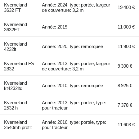
Kverneland
Année: 2024, type: portée, largeur
19 400 €
3632 FT
de couverture: 3,2 m
Kverneland
Année: 2019
11 000 €
3632FT
Kverneland
Année: 2020, type: remorquée
11 900 €
4232lt
Kverneland FS
Année: 2013, type: portée, largeur
9 300 €
2832
de couverture: 3,2 m
Kverneland
Année: 2010, type: remorquée
8 925 €
kt4232ltd
Kverneland
Année: 2013, type: portée, type:
7 378 €
2532 h
pour tracteur
Kverneland
Année: 2016, type: portée, type:
11 603 €
2540mh profit
pour tracteur