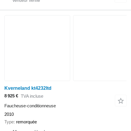
Kverneland kt4232ltd
8 925 €
TVA incluse
Faucheuse-conditionneuse
2010
Type
remorquée