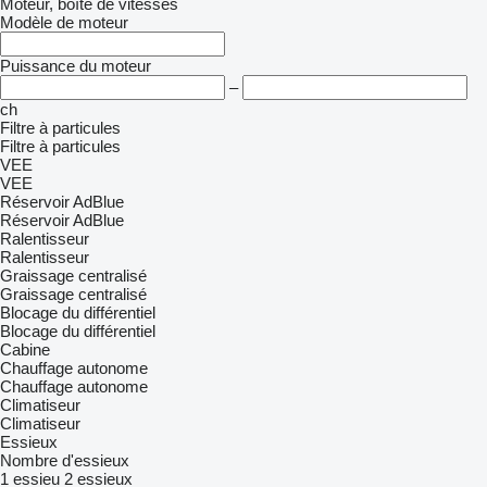
Moteur, boîte de vitesses
Modèle de moteur
Puissance du moteur
–
ch
Filtre à particules
Filtre à particules
VEE
VEE
Réservoir AdBlue
Réservoir AdBlue
Ralentisseur
Ralentisseur
Graissage centralisé
Graissage centralisé
Blocage du différentiel
Blocage du différentiel
Cabine
Chauffage autonome
Chauffage autonome
Climatiseur
Climatiseur
Essieux
Nombre d'essieux
1 essieu
2 essieux