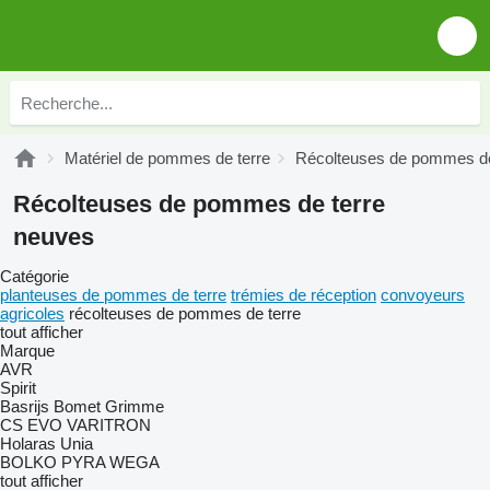
Matériel de pommes de terre
Récolteuses de pommes de
Récolteuses de pommes de terre
neuves
Catégorie
planteuses de pommes de terre
trémies de réception
convoyeurs
agricoles
récolteuses de pommes de terre
tout afficher
Marque
AVR
Spirit
Basrijs
Bomet
Grimme
CS
EVO
VARITRON
Holaras
Unia
BOLKO
PYRA
WEGA
tout afficher