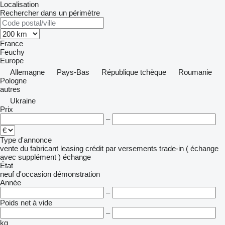
Localisation
Rechercher dans un périmètre
France
Feuchy
Europe
Allemagne
Pays-Bas
République tchèque
Roumanie
Pologne
autres
Ukraine
Prix
–
Type d'annonce
vente
du fabricant
leasing
crédit
par versements
trade-in ( échange
avec supplément )
échange
État
neuf
d'occasion
démonstration
Année
–
Poids net à vide
–
kg