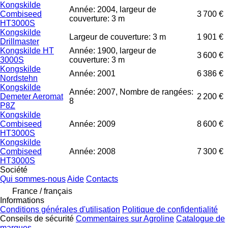
Kongskilde
Année: 2004, largeur de
Combiseed
3 700 €
couverture: 3 m
HT3000S
Kongskilde
Largeur de couverture: 3 m
1 901 €
Drillmaster
Kongskilde HT
Année: 1900, largeur de
3 600 €
3000S
couverture: 3 m
Kongskilde
Année: 2001
6 386 €
Nordstehn
Kongskilde
Année: 2007, Nombre de rangées:
Demeter Aeromat
2 200 €
8
P8Z
Kongskilde
Combiseed
Année: 2009
8 600 €
HT3000S
Kongskilde
Combiseed
Année: 2008
7 300 €
HT3000S
Société
Qui sommes-nous
Aide
Contacts
France / français
Informations
Conditions générales d'utilisation
Politique de confidentialité
Conseils de sécurité
Commentaires sur Agroline
Catalogue de
marques