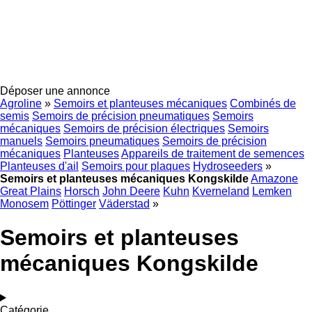
Déposer une annonce
Agroline
»
Semoirs et planteuses mécaniques
Combinés de
semis
Semoirs de précision pneumatiques
Semoirs
mécaniques
Semoirs de précision électriques
Semoirs
manuels
Semoirs pneumatiques
Semoirs de précision
mécaniques
Planteuses
Appareils de traitement de semences
Planteuses d'ail
Semoirs pour plaques
Hydroseeders
»
Semoirs et planteuses mécaniques Kongskilde
Amazone
Great Plains
Horsch
John Deere
Kuhn
Kverneland
Lemken
Monosem
Pöttinger
Väderstad
»
Semoirs et planteuses
mécaniques Kongskilde
Catégorie