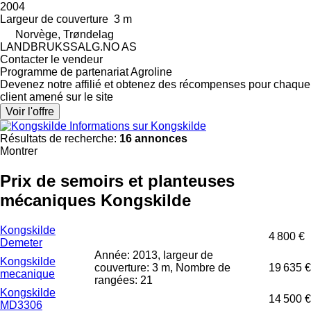
2004
Largeur de couverture
3 m
Norvège, Trøndelag
LANDBRUKSSALG.NO AS
Contacter le vendeur
Programme de partenariat Agroline
Devenez notre affilié et obtenez des récompenses pour chaque
client amené sur le site
Voir l'offre
Informations sur Kongskilde
Résultats de recherche:
16 annonces
Montrer
Prix de semoirs et planteuses
mécaniques Kongskilde
Kongskilde
4 800 €
Demeter
Année: 2013, largeur de
Kongskilde
couverture: 3 m, Nombre de
19 635 €
mecanique
rangées: 21
Kongskilde
14 500 €
MD3306