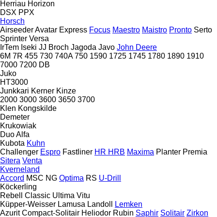
Herriau
Horizon
DSX
PPX
Horsch
Airseeder
Avatar
Express
Focus
Maestro
Maistro
Pronto
Serto
Sprinter
Versa
IrTem
Iseki
JJ Broch
Jagoda
Javo
John Deere
6M
7R
455
730
740A
750
1590
1725
1745
1780
1890
1910
7000
7200
DB
Juko
HT3000
Junkkari
Kerner
Kinze
2000
3000
3600
3650
3700
Klen
Kongskilde
Demeter
Krukowiak
Duo Alfa
Kubota
Kuhn
Challenger
Espro
Fastliner
HR
HRB
Maxima
Planter
Premia
Sitera
Venta
Kverneland
Accord
MSC
NG
Optima
RS
U-Drill
Köckerling
Rebell Classic
Ultima
Vitu
Küpper-Weisser
Lamusa
Landoll
Lemken
Azurit
Compact-Solitair
Heliodor
Rubin
Saphir
Solitair
Zirkon