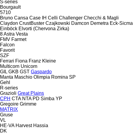
S-series
Bourgault
5710
Bruno
Cansa
Case IH
Celli
Challenger
Checchi & Magli
Claydon
CrustBuster
Czajkowski
Damcon
Demetra
Eck-Sicma
Einböck
Elvorti (Chervona Zirka)
8
Astra
Vesta
FMV
Farmet
Falcon
Favorit
SZF
Ferrari
Fiona
Franz Kleine
Multicorn
Unicorn
GIL
GKB
GST
Gaspardo
Manta
Maschio
Olimpia
Romina
SP
Gehl
R-series
Grazioli
Great Plains
CPH
CTA
NTA
PD
Simba
YP
Gregoire
Grimme
MATRIX
Gruse
VL
HE-VA
Harvest
Hassia
DK