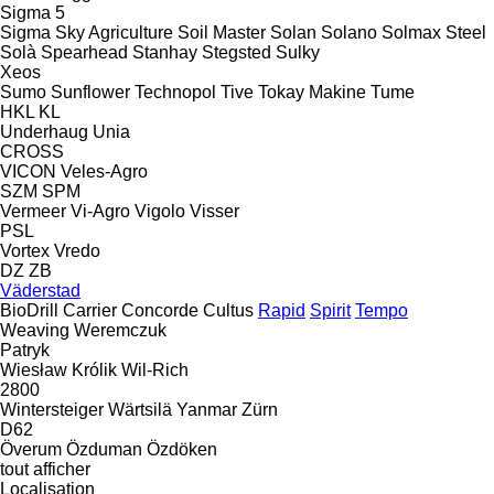
Sigma 5
Sigma
Sky Agriculture
Soil Master
Solan
Solano
Solmax Steel
Solà
Spearhead
Stanhay
Stegsted
Sulky
Xeos
Sumo
Sunflower
Technopol
Tive
Tokay Makine
Tume
HKL
KL
Underhaug
Unia
CROSS
VICON
Veles-Agro
SZM
SPM
Vermeer
Vi-Agro
Vigolo
Visser
PSL
Vortex
Vredo
DZ
ZB
Väderstad
BioDrill
Carrier
Concorde
Cultus
Rapid
Spirit
Tempo
Weaving
Weremczuk
Patryk
Wiesław Królik
Wil-Rich
2800
Wintersteiger
Wärtsilä
Yanmar
Zürn
D62
Överum
Özduman
Özdöken
tout afficher
Localisation