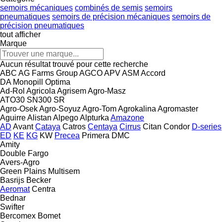
semoirs mécaniques
combinés de semis
semoirs
pneumatiques
semoirs de précision mécaniques
semoirs de
précision pneumatiques
tout afficher
Marque
Aucun résultat trouvé pour cette recherche
ABC
AG Farms Group
AGCO
APV
ASM
Accord
DA
Monopill
Optima
Ad-Rol
Agricola
Agrisem
Agro-Masz
ATO30
SN300
SR
Agro-Osek
Agro-Soyuz
Agro-Tom
Agrokalina
Agromaster
Aguirre
Alistan
Alpego
Alpturka
Amazone
AD
Avant
Cataya
Catros
Centaya
Cirrus
Citan
Condor
D-series
ED
KE
KG
KW
Precea
Primera DMC
Amity
Double
Fargo
Avers-Agro
Green Plains
Multisem
Basrijs
Becker
Aeromat
Centra
Bednar
Swifter
Bercomex
Bomet