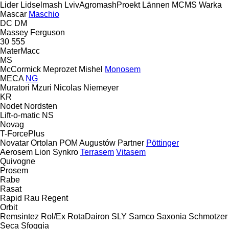
Lider
Lidselmash
LvivAgromashProekt
Lännen
MCMS Warka
Mascar
Maschio
DC
DM
Massey Ferguson
30
555
MaterMacc
MS
McCormick
Meprozet
Mishel
Monosem
MECA
NG
Muratori
Mzuri
Nicolas
Niemeyer
KR
Nodet
Nordsten
Lift-o-matic
NS
Novag
T-ForcePlus
Novatar
Ortolan
POM Augustów
Partner
Pöttinger
Aerosem
Lion
Synkro
Terrasem
Vitasem
Quivogne
Prosem
Rabe
Rasat
Rapid
Rau
Regent
Orbit
Remsintez
Rol/Ex
RotaDairon
SLY
Samco
Saxonia
Schmotzer
Seca
Sfoggia