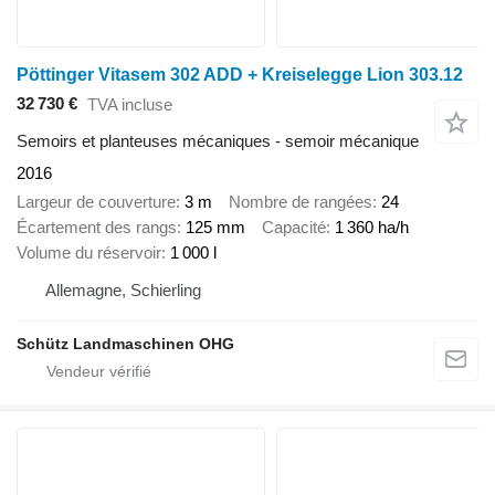
Pöttinger Vitasem 302 ADD + Kreiselegge Lion 303.12
32 730 €
TVA incluse
Semoirs et planteuses mécaniques - semoir mécanique
2016
Largeur de couverture
3 m
Nombre de rangées
24
Écartement des rangs
125 mm
Capacité
1 360 ha/h
Volume du réservoir
1 000 l
Allemagne, Schierling
Schütz Landmaschinen OHG