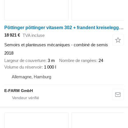
Pöttinger pöttinger vitasem 302 + frandent kreiselegge r303.22
18 921 €
TVA incluse
Semoirs et planteuses mécaniques - combiné de semis
2018
Largeur de couverture
3 m
Nombre de rangées
24
Volume du réservoir
1 000 l
Allemagne, Hamburg
E-FARM GmbH